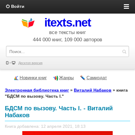
Войти
itexts.net
все тексты книг
444 000 книг, 109 000 авторов
Десктоп версия
Новинки книг
Жанры
Самиздат
Электронная библиотека книг
»
Виталий Набаков
» книга
"БДСМ по вызову. Часть I."
БДСМ по вызову. Часть I. - Виталий
Набаков
Книга добавлена: 12 апреля 2021, 18:13