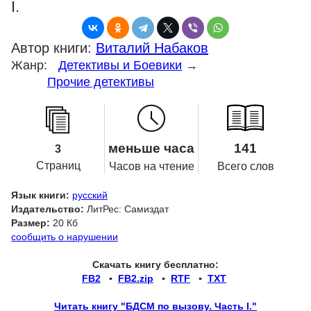
I.
Автор книги:
Виталий Набаков
Жанр:
Детективы и Боевики
→
Прочие детективы
меньше часа
141
3
Страниц
Часов на чтение
Всего слов
Язык книги:
русский
Издательство:
ЛитРес: Самиздат
Размер:
20 Кб
сообщить о нарушении
Скачать книгу бесплатно:
FB2
▪
FB2.zip
▪
RTF
▪
TXT
Читать книгу "БДСМ по вызову. Часть I."