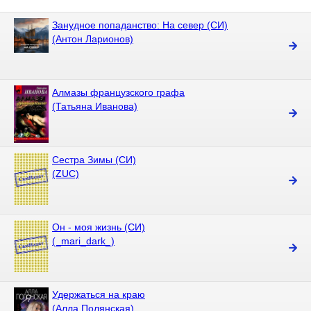
Занудное попаданство: На север (СИ)
(Антон Ларионов)
Алмазы французского графа
(Татьяна Иванова)
Сестра Зимы (СИ)
(ZUC)
Он - моя жизнь (СИ)
(_mari_dark_)
Удержаться на краю
(Алла Полянская)