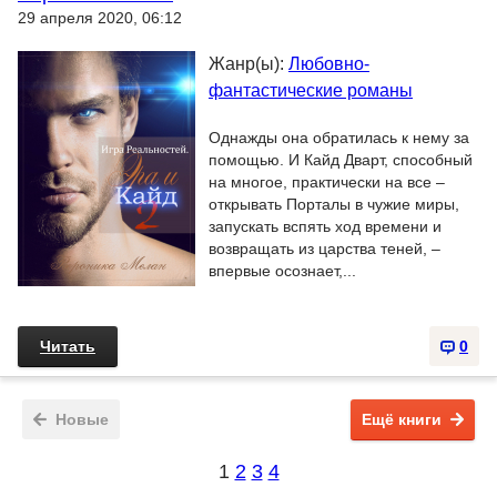
29 апреля 2020, 06:12
Жанр(ы):
Любовно-
фантастические романы
Однажды она обратилась к нему за
помощью. И Кайд Дварт, способный
на многое, практически на все –
открывать Порталы в чужие миры,
запускать вспять ход времени и
возвращать из царства теней, –
впервые осознает,...
Читать
0
Новые
Ещё книги
1
2
3
4