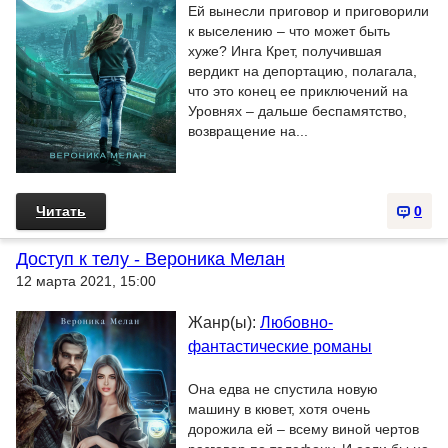
Ей вынесли приговор и приговорили
к выселению – что может быть
хуже? Инга Крет, получившая
вердикт на депортацию, полагала,
что это конец ее приключений на
Уровнях – дальше беспамятство,
возвращение на...
Читать
0
Доступ к телу - Вероника Мелан
12 марта 2021, 15:00
Жанр(ы):
Любовно-
фантастические романы
Она едва не спустила новую
машину в кювет, хотя очень
дорожила ей – всему виной чертов