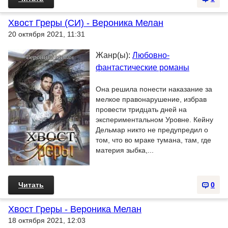
Хвост Греры (СИ) - Вероника Мелан
20 октября 2021, 11:31
Жанр(ы):
Любовно-
фантастические романы
Она решила понести наказание за
мелкое правонарушение, избрав
провести тридцать дней на
экспериментальном Уровне. Кейну
Дельмар никто не предупредил о
том, что во мраке тумана, там, где
материя зыбка,...
Читать
0
Хвост Греры - Вероника Мелан
18 октября 2021, 12:03