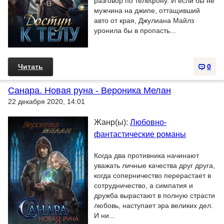
разговор по телефону. И если бы не
мужчина на джипе, оттащивший
авто от края, Джулиана Майлз
уронила бы в пропасть...
Читать
0
Санара. Новая руна - Вероника Мелан
22 декабря 2020, 14:01
Жанр(ы):
Любовно-
фантастические романы
Когда два противника начинают
уважать личные качества друг друга,
когда соперничество перерастает в
сотрудничество, а симпатия и
дружба вырастают в полную страсти
любовь, наступает эра великих дел.
И ни...