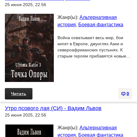
25 июня 2025, 22:56
Жанр(ы):
Альтернативная
история
,
Боевая фантастика
Война охватывает весь мир, бои
кипят в Европе, джунглях Азии и
североафриканских пустынях. К
старым героям прибавятся новые...
Читать
0
Утро псового лая (СИ) - Вадим Львов
25 июня 2025, 22:56
Жанр(ы):
Альтернативная
история
,
Боевая фантастика