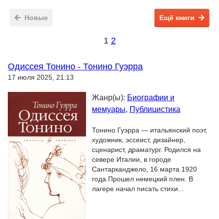
Новые
Ещё книги
1
2
Одиссея Тонино - Тонино Гуэрра
17 июля 2025, 21:13
Жанр(ы):
Биографии и
мемуары
,
Публицистика
Тонино Гуэрра — итальянский поэт,
художник, эссеист, дизайнер,
сценарист, драматург. Родился на
севере Италии, в городе
Сантарканджело, 16 марта 1920
года.Прошел немецкий плен. В
лагере начал писать стихи...