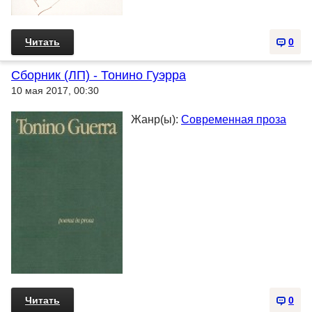
Читать
0
Сборник (ЛП) - Тонино Гуэрра
10 мая 2017, 00:30
Жанр(ы):
Современная проза
Читать
0