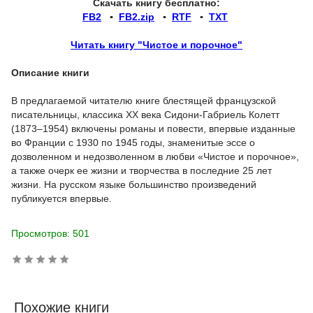
Скачать книгу бесплатно:
FB2
▪
FB2.zip
▪
RTF
▪
TXT
Читать книгу "Чистое и порочное"
Описание книги
В предлагаемой читателю книге блестящей французской
писательницы, классика XX века Сидони-Габриель Колетт
(1873–1954) включены романы и повести, впервые изданные
во Франции с 1930 по 1945 годы, знаменитые эссе о
дозволенном и недозволенном в любви «Чистое и порочное»,
а также очерк ее жизни и творчества в последние 25 лет
жизни. На русском языке большинство произведений
публикуется впервые.
Просмотров: 501
Похожие книги