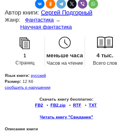
Автор книги:
Сергей Подгорный
Жанр:
Фантастика
→
Научная фантастика
меньше часа
4 тыс.
1
Страниц
Часов на чтение
Всего слов
Язык книги:
русский
Размер:
12 Кб
сообщить о нарушении
Скачать книгу бесплатно:
FB2
▪
FB2.zip
▪
RTF
▪
TXT
Читать книгу "Свидание"
Описание книги