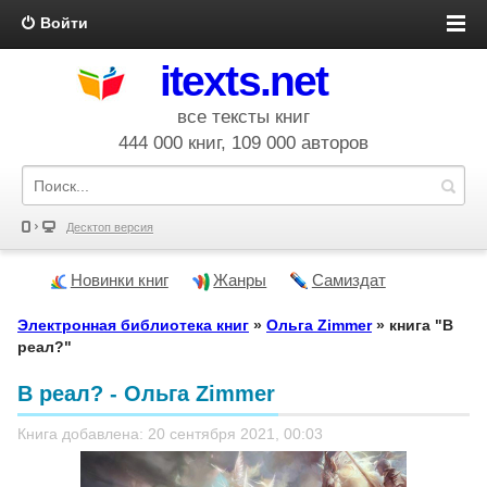
Войти
itexts.net
все тексты книг
444 000 книг, 109 000 авторов
Десктоп версия
Новинки книг
Жанры
Самиздат
Электронная библиотека книг
»
Ольга Zimmer
» книга "В
реал?"
В реал? - Ольга Zimmer
Книга добавлена: 20 сентября 2021, 00:03