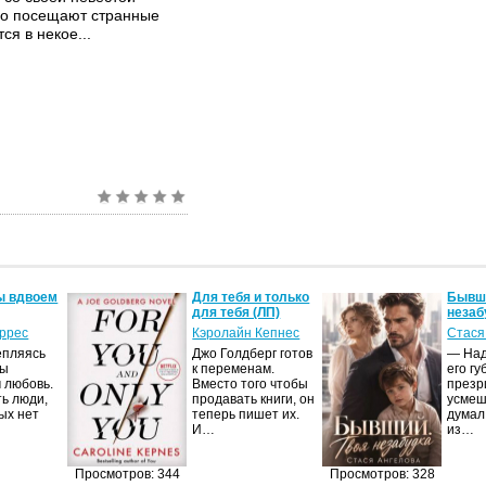
его посещают странные
я в некое...
ы вдвоем
Для тебя и только
Бывши
для тебя (ЛП)
незаб
оррес
Кэролайн Кепнес
Стася
епляясь
Джо Голдберг готов
— Над
мы
к переменам.
его гу
 любовь.
Вместо того чтобы
презр
ть люди,
продавать книги, он
усмеш
ых нет
теперь пишет их.
думал
И…
из…
Просмотров: 344
Просмотров: 328