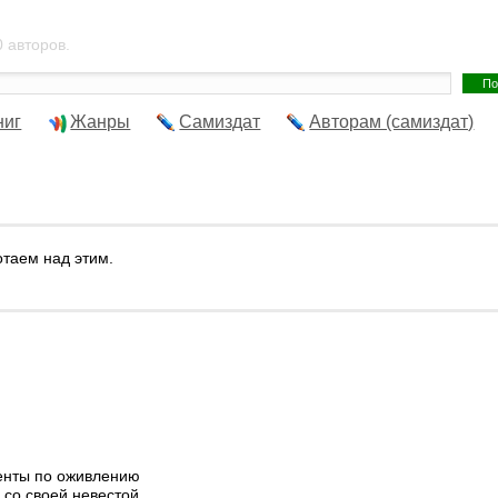
 авторов.
ниг
Жанры
Самиздат
Авторам (самиздат)
отаем над этим.
енты по оживлению
 со своей невестой