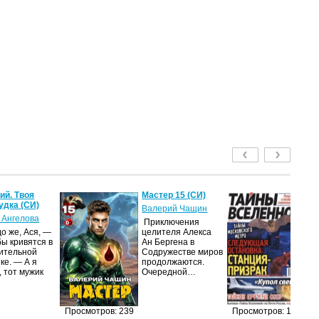
й. Твоя
Мастер 15 (СИ)
Т
удка (СИ)
2
Валерий Чащин
 Ангелова
ав
Приключения
о же, Ася, —
целителя Алекса
Жу
бы кривятся в
Ан Бергена в
на
ительной
Содружестве миров
п
ке. — А я
продолжаются.
из
, тот мужик
Очередной…
п
п
до
и
Просмотров: 239
Просмотров: 198