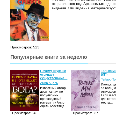
отправляется под Архангельск, где 
видения. Эти видения материализуютс
Просмотров: 523
Популярные книги за неделю
Почему наука не
Только м
отрицает
(ЛП)
существование…
Тейлор Т
Амир Ацель
Иногда, ц
Известный автор
за боль, 
десятка научно-
отпускаем
популярных
Если и ес
произведений,
для котор
математик Амир
места…
Ацель блестяще…
Просмотров: 546
Просмотров: 387