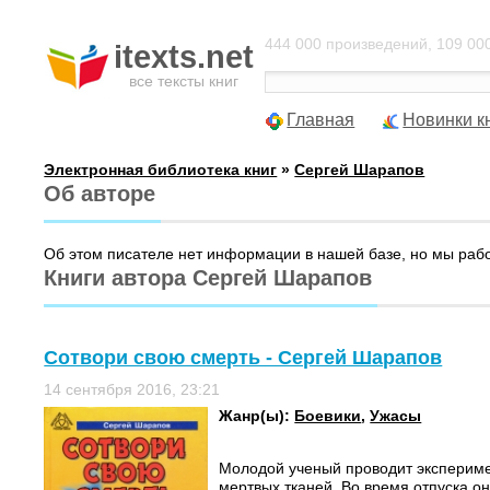
444 000 произведений, 109 000
itexts.net
все тексты книг
Главная
Новинки к
Электронная библиотека книг
»
Сергей Шарапов
Об авторе
Об этом писателе нет информации в нашей базе, но мы раб
Книги автора Сергей Шарапов
Сотвори свою смерть - Сергей Шарапов
14 сентября 2016, 23:21
Жанр(ы):
Боевики
,
Ужасы
Молодой ученый проводит эксперим
мертвых тканей. Во время отпуска он