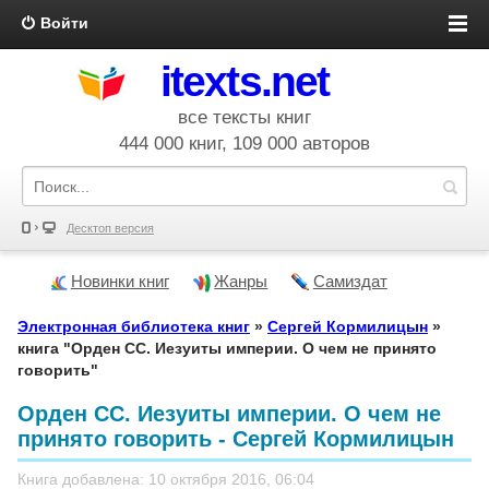
Войти
itexts.net
все тексты книг
444 000 книг, 109 000 авторов
Десктоп версия
Новинки книг
Жанры
Самиздат
Электронная библиотека книг
»
Сергей Кормилицын
»
книга "Орден СС. Иезуиты империи. О чем не принято
говорить"
Орден СС. Иезуиты империи. О чем не
принято говорить - Сергей Кормилицын
Книга добавлена: 10 октября 2016, 06:04