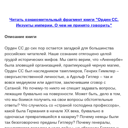
Читать ознакомительный фрагмент книги "Орден СС.
Иезуиты империи. О чем не принято говорить"
Описание книги
Орден СС до сих пор остается загадкой для большинства
российских читателей. Наше сознание отягощено целой
грудой исторических мифов. Мы свято верим, что «Аненербе»
была зловещей организацией, практикующей черную магию,
Орден СС был наследником тамплиеров, Генрих Гиммлер –
сверхъестественной личностью, а Адольф Гитлер – так и
вовсе медиумом или адептом, заключившим сговор с
Сатаной. Но почему-то никто не спешит задавать вопросы,
лежащие буквально на поверхности. Может быть, дело в том,
что мы боимся получить на свои вопросы обстоятельные
ответы? Что случилось со «страной господина профессора»,
какой была Германия в начале XX века, буквально в
одночасье превратившейся в казарму? Почему немцы были
так безоговорочно преданы Гитлеру? Почему генералы,