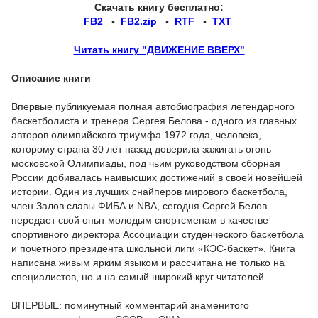
Скачать книгу бесплатно:
FB2
▪
FB2.zip
▪
RTF
▪
TXT
Читать книгу "ДВИЖЕНИЕ ВВЕРХ"
Описание книги
Впервые публикуемая полная автобиография легендарного
баскетболиста и тренера Сергея Белова - одного из главных
авторов олимпийского триумфа 1972 года, человека,
которому страна 30 лет назад доверила зажигать огонь
московской Олимпиады, под чьим руководством сборная
России добивалась наивысших достижений в своей новейшей
истории. Один из лучших снайперов мирового баскетбола,
член Залов славы ФИБА и NBA, сегодня Сергей Белов
передает свой опыт молодым спортсменам в качестве
спортивного директора Ассоциации студенческого баскетбола
и почетного президента школьной лиги «КЭС-баскет». Книга
написана живым ярким языком и рассчитана не только на
специалистов, но и на самый широкий круг читателей.
ВПЕРВЫЕ: поминутный комментарий знаменитого