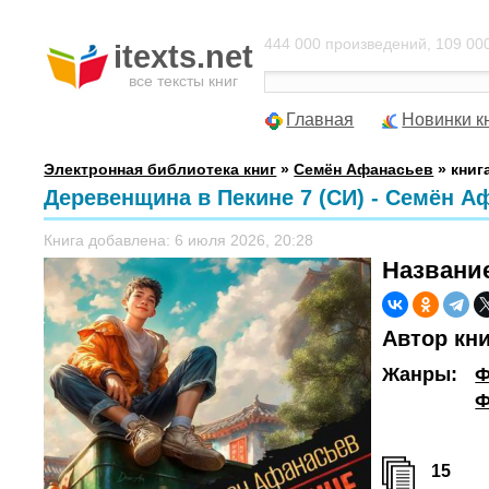
444 000 произведений, 109 000
itexts.net
все тексты книг
Главная
Новинки к
Электронная библиотека книг
»
Семён Афанасьев
» книг
Деревенщина в Пекине 7 (СИ) - Семён А
Книга добавлена: 6 июля 2026, 20:28
Названи
Автор кн
Жанры:
Ф
Ф
15