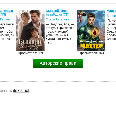
и только
Бывший. Твоя
Масте
(ЛП)
незабудка (СИ)
Валер
 Кепнес
Стася Ангелова
Прик
ерг готов
— Надо же, Ася, —
целит
ам.
его губы кривятся в
Ан Бе
го чтобы
презрительной
Содру
 книги, он
усмешке. — А я
продо
шет их.
думал, тот мужик
Очер
из…
Просмотров: 269
Просмотров: 163
Авторские права
тельна:
itexts.net
.