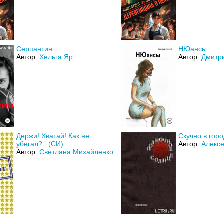
Серпантин
НЮансы
Автор:
Хельга Яр
Автор:
Дмитр
Держи! Хватай! Как не
Скучно в гор
убегал?...(СИ)
Автор:
Алекс
Автор:
Светлана Михайленко