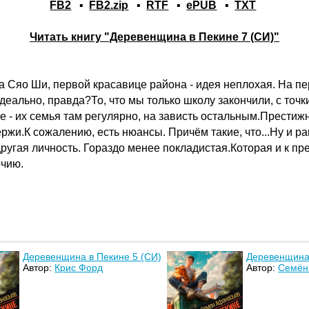
FB2
▪
FB2.zip
▪
RTF
▪
ePUB
▪
TXT
Читать книгу "Деревенщина в Пекине 7 (СИ)"
 Сяо Ши, первой красавице района - идея неплохая. На пер
еально, правда?То, что мы только школу закончили, с точк
не - их семья там регулярно, на зависть остальным.Прести
держи.К сожалению, есть нюансы. Причём такие, что...Ну и р
ругая личность. Гораздо менее покладистая.Которая и к пр
очию.
Деревенщина в Пекине 5 (СИ)
Деревенщина 
Автор:
Крис Форд
Автор:
Семён