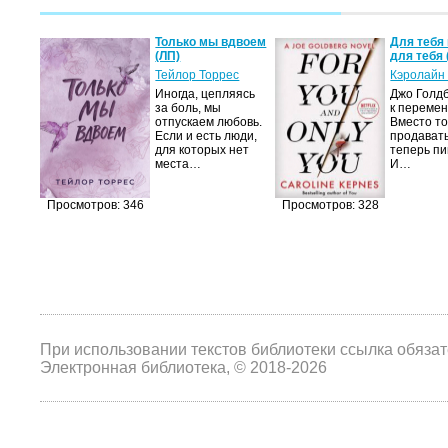
а не
Только мы вдвоем
Для тебя 
(ЛП)
для тебя 
ние…
Тейлор Торрес
Кэролайн
Иногда, цепляясь
Джо Голдб
тор
за боль, мы
к перемен
но-
отпускаем любовь.
Вместо то
Если и есть люди,
продавать
,
для которых нет
теперь пи
мир
места…
И…
яще…
Просмотров: 346
Просмотров: 328
При использовании текстов библиотеки ссылка обяза
Электронная библиотека, © 2018-2026