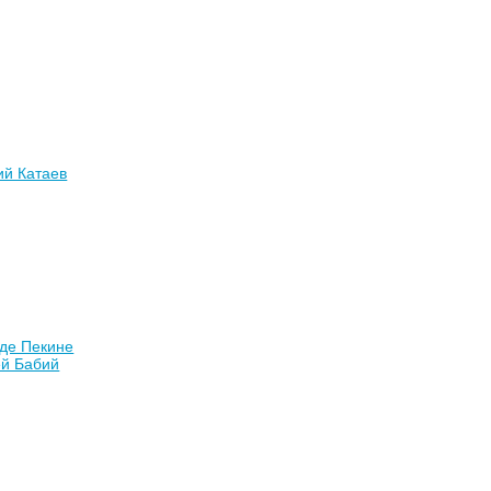
ий Катаев
оде Пекине
ей Бабий