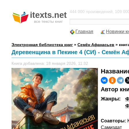
444 000 произведений, 109 000
itexts.net
все тексты книг
Главная
Новинки к
Электронная библиотека книг
»
Семён Афанасьев
» книг
Деревенщина в Пекине 4 (СИ) - Семён А
Книга добавлена: 18 января 2026, 11:32
Названи
Автор кн
Жанры:
Ф
Ф
Соавторы:
К
Самиздат