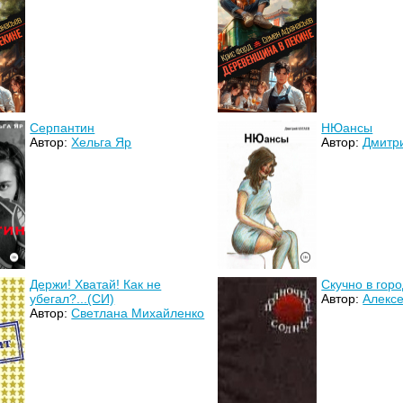
Серпантин
НЮансы
Автор:
Хельга Яр
Автор:
Дмитр
Держи! Хватай! Как не
Скучно в гор
убегал?...(СИ)
Автор:
Алекс
Автор:
Светлана Михайленко