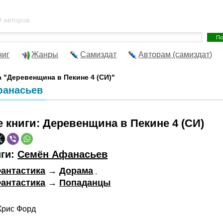
 авторов.
ниг
Жанры
Самиздат
Авторам (самиздат)
а "Деревенщина в Пекине 4 (СИ)"
фанасьев
е книги:
Деревенщина в Пекине 4 (СИ)
иги:
Семён Афанасьев
антастика
→
Дорама
,
антастика
→
Попаданцы
рис Форд