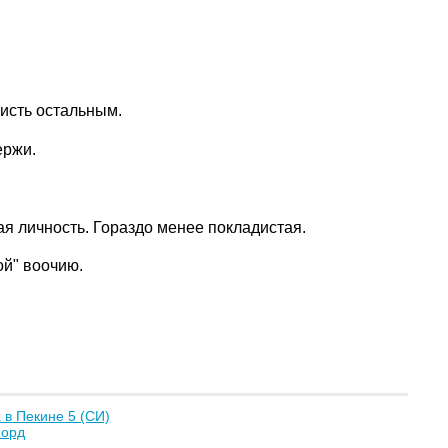
висть остальным.
ержи.
ая личность. Гораздо менее покладистая.
ой" воочию.
в Пекине 5 (СИ)
Форд