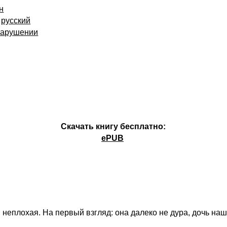
н
русский
нарушении
Скачать книгу бесплатно:
ePUB
 неплохая. На первый взгляд: она далеко не дура, дочь на