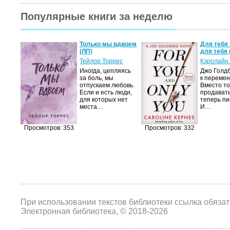
Популярные книги за неделю
а не
Только мы вдвоем
Для тебя 
(ЛП)
для тебя 
ние…
Тейлор Торрес
Кэролайн
Иногда, цепляясь
Джо Голдб
тор
за боль, мы
к перемен
но-
отпускаем любовь.
Вместо то
Если и есть люди,
продавать
,
для которых нет
теперь пи
мир
места…
И…
яще…
Просмотров: 353
Просмотров: 332
При использовании текстов библиотеки ссылка обяза
Электронная библиотека, © 2018-2026