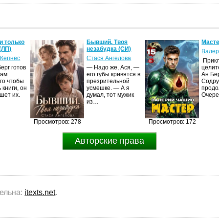
и только
Бывший. Твоя
Масте
(ЛП)
незабудка (СИ)
Валер
 Кепнес
Стася Ангелова
Прик
ерг готов
— Надо же, Ася, —
целит
ам.
его губы кривятся в
Ан Бе
го чтобы
презрительной
Содру
 книги, он
усмешке. — А я
продо
шет их.
думал, тот мужик
Очер
из…
Просмотров: 278
Просмотров: 172
Авторские права
тельна:
itexts.net
.