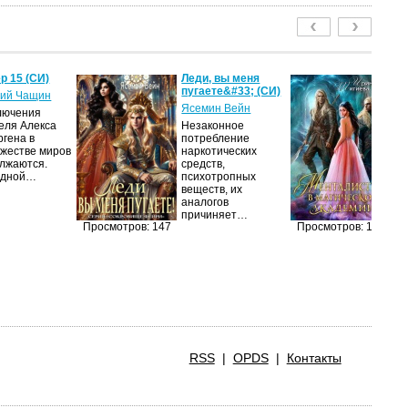
р 15 (СИ)
Леди, вы меня
Ме
пугаете&#33; (СИ)
м
ий Чащин
ак
Ясемин Вейн
лючения
Ир
еля Алекса
Незаконное
ргена в
потребление
Я
жестве миров
наркотических
об
лжаются.
средств,
оч
едной…
психотропных
ма
веществ, их
её
аналогов
за
причиняет…
п
Просмотров: 147
Просмотров: 141
RSS
|
OPDS
|
Контакты