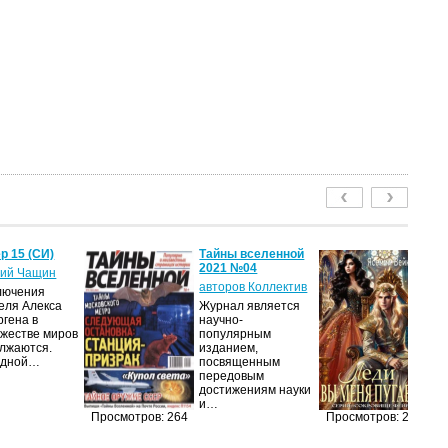
р 15 (СИ)
Тайны вселенной
Ле
2021 №04
пу
ий Чащин
авторов Коллектив
Я
лючения
еля Алекса
Журнал является
Н
ргена в
научно-
по
жестве миров
популярным
на
лжаются.
изданием,
ср
едной…
посвященным
пс
передовым
ве
достижениям науки
ан
и…
п
Просмотров: 264
Просмотров: 211