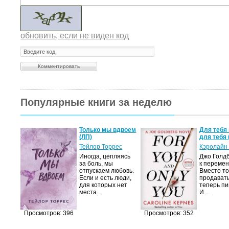
обновить, если не виден код
Популярные книги за неделю
а не
Только мы вдвоем
Для тебя 
(ЛП)
для тебя 
ние…
Тейлор Торрес
Кэролайн
Иногда, цепляясь
Джо Голдб
тор
за боль, мы
к перемен
но-
отпускаем любовь.
Вместо то
Если и есть люди,
продавать
,
для которых нет
теперь пи
мир
места…
И…
яще…
Просмотров: 396
Просмотров: 352