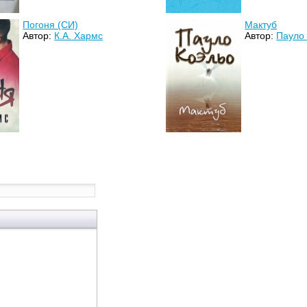
Погоня (СИ)
Мактуб
Автор:
К.А. Хармс
Автор:
Пауло