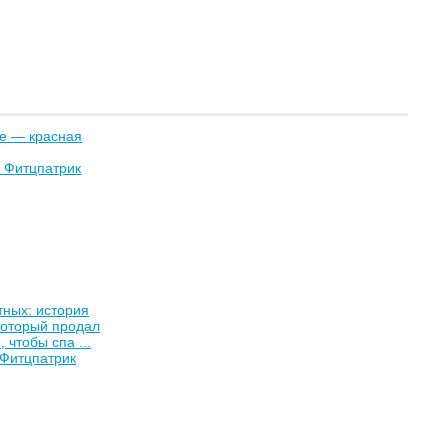
е — красная
 Фитцпатрик
ных: история
который продал
 чтобы спа ...
 Фитцпатрик