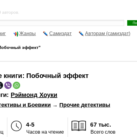
 авторов.
ниг
Жанры
Самиздат
Авторам (самиздат)
"Побочный эффект"
е книги:
Побочный эффект
иги:
Рэймонд Хоуки
тективы и Боевики
→
Прочие детективы
4-5
67 тыс.
иц
Часов на чтение
Всего слов