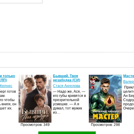
и только
Бывший. Твоя
Масте
(ЛП)
незабудка (СИ)
Валер
 Кепнес
Стася Ангелова
Прик
ерг готов
— Надо же, Ася, —
целит
ам.
его губы кривятся в
Ан Бе
го чтобы
презрительной
Содру
 книги, он
усмешке. — А я
продо
шет их.
думал, тот мужик
Очер
из…
Просмотров: 349
Просмотров: 298