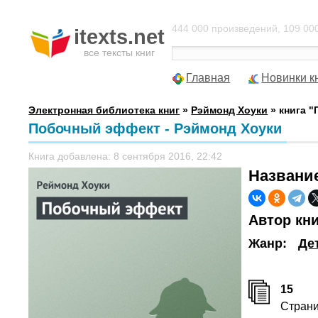
444 000 произведений, 109 000
itexts.net
все тексты книг
Главная
Новинки к
Электронная библиотека книг
»
Рэймонд Хоуки
» книга 
Побочный эффект - Рэймонд Хоуки
Книга добавлена: 8 сентября 2016, 22:42
Названи
Автор кн
Жанр:
Де
15
Стран