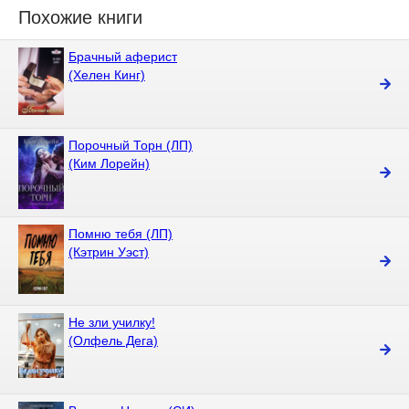
Похожие книги
Брачный аферист
(Хелен Кинг)
Порочный Торн (ЛП)
(Ким Лорейн)
Помню тебя (ЛП)
(Кэтрин Уэст)
Не зли училку!
(Олфель Дега)