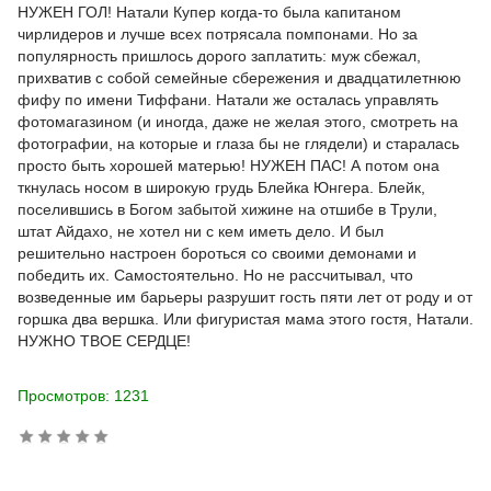
НУЖЕН ГОЛ! Натали Купер когда-то была капитаном
чирлидеров и лучше всех потрясала помпонами. Но за
популярность пришлось дорого заплатить: муж сбежал,
прихватив с собой семейные сбережения и двадцатилетнюю
фифу по имени Тиффани. Натали же осталась управлять
фотомагазином (и иногда, даже не желая этого, смотреть на
фотографии, на которые и глаза бы не глядели) и старалась
просто быть хорошей матерью! НУЖЕН ПАС! А потом она
ткнулась носом в широкую грудь Блейка Юнгера. Блейк,
поселившись в Богом забытой хижине на отшибе в Трули,
штат Айдахо, не хотел ни с кем иметь дело. И был
решительно настроен бороться со своими демонами и
победить их. Самостоятельно. Но не рассчитывал, что
возведенные им барьеры разрушит гость пяти лет от роду и от
горшка два вершка. Или фигуристая мама этого гостя, Натали.
НУЖНО ТВОЕ СЕРДЦЕ!
Просмотров: 1231