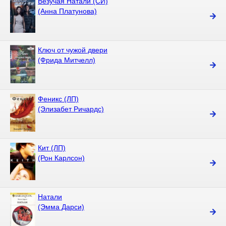
Везучая Натали (СИ)
(Анна Платунова)
Ключ от чужой двери
(Фрида Митчелл)
Феникс (ЛП)
(Элизабет Ричардс)
Кит (ЛП)
(Рон Карлсон)
Натали
(Эмма Дарси)