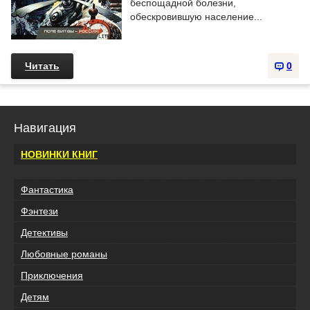
беспощадной болезни,
обескровившую население...
Читать
0
Навигация
НОВИНКИ КНИГ
Фантастика
Фэнтези
Детективы
Любовные романы
Приключения
Детям