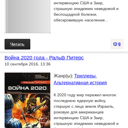
интервенцию США в Заир,
страшную эпидемию неведомой и
беспощадной болезни,
обескровившую население...
Читать
0
Война 2020 года - Ральф Питерс
10 сентября 2016, 13:36
Жанр(ы):
Триллеры
,
Альтернативная история
К 2020 году мир пережил многое:
последнюю ядерную войну,
стершую с лица земли Израиль,
роковую для американцев
интервенцию США в Заир,
страшную эпидемию неведомой и