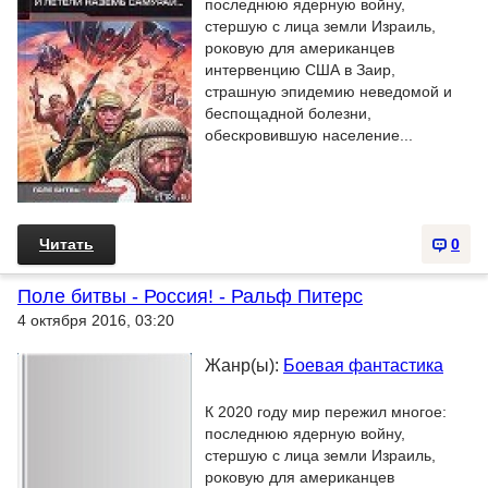
последнюю ядерную войну,
стершую с лица земли Израиль,
роковую для американцев
интервенцию США в Заир,
страшную эпидемию неведомой и
беспощадной болезни,
обескровившую население...
Читать
0
Поле битвы - Россия! - Ральф Питерс
4 октября 2016, 03:20
Жанр(ы):
Боевая фантастика
К 2020 году мир пережил многое:
последнюю ядерную войну,
стершую с лица земли Израиль,
роковую для американцев