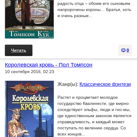
радость отца – обоим его сыновьям
напророчены короны… Братья, хоть
и очень разные...
Читать
0
Королевская кровь - Пол Томпсон
10 сентября 2016, 02:23
Жанр(ы):
Классическое фэнтези
Растет и процветает молодое
государство Квалинести, где мирно
соседствуют эльфы, люди и гно-мы,
где единственным законом является
справедливость, и каждый может
поступать по велению сердца. Со
всех концов...