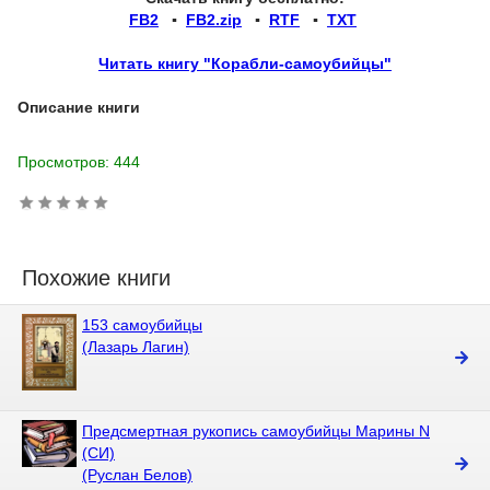
FB2
▪
FB2.zip
▪
RTF
▪
TXT
Читать книгу "Корабли-самоубийцы"
Описание книги
Просмотров: 444
Похожие книги
153 самоубийцы
(Лазарь Лагин)
Предсмертная рукопись самоубийцы Марины N
(СИ)
(Руслан Белов)