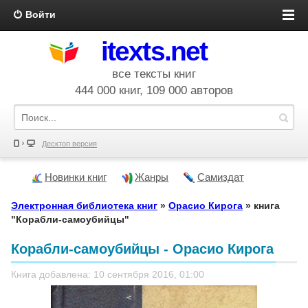
Войти
itexts.net
все тексты книг
444 000 книг, 109 000 авторов
Десктоп версия
Новинки книг
Жанры
Самиздат
Электронная библиотека книг
»
Орасио Кирога
» книга
"Корабли-самоубийцы"
Корабли-самоубийцы - Орасио Кирога
Книга добавлена: 10 сентября 2016, 01:00