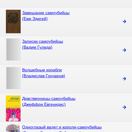
Завещание самоубийцы
(Ежи Эдигей)
Записки самоубийцы
(Вадим Гулида)
Волшебные корабли
(Владислав Гончаров)
Девственницы-самоубийцы
(Джеффри Евгенидис)
Одноглазый валет и короли-самоубийцы