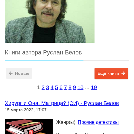
Книги автора Руслан Белов
Новые
Ещё книги
1
2
3
4
5
6
7
8
9
10
...
19
Хирург и Она. Матрица? (СИ) - Руслан Белов
15 марта 2022, 17:07
Жанр(ы):
Прочие детективы