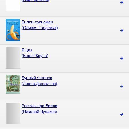
Билли-талисман
(Оливия Голдсмит)
Ящик
(Берье Круна)
Лунный ягненок
(Лиана Даскалова)
Рассказ пpо Билли
(Николай Чудаков)