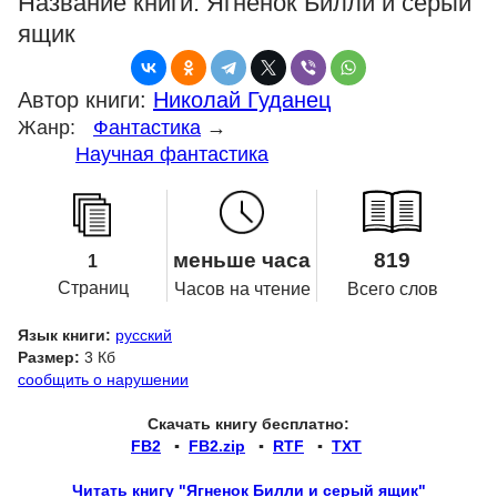
Название книги:
Ягненок Билли и серый
ящик
Автор книги:
Николай Гуданец
Жанр:
Фантастика
→
Научная фантастика
меньше часа
819
1
Страниц
Часов на чтение
Всего слов
Язык книги:
русский
Размер:
3 Кб
сообщить о нарушении
Скачать книгу бесплатно:
FB2
▪
FB2.zip
▪
RTF
▪
TXT
Читать книгу "Ягненок Билли и серый ящик"