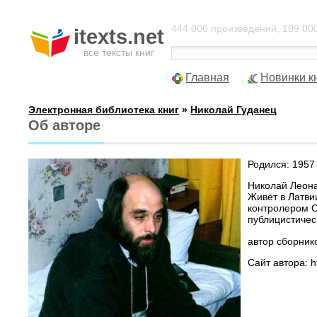
444 000 произведений, 109 000
itexts.net
все тексты книг
Главная
Новинки к
Электронная библиотека книг
»
Николай Гуданец
Об авторе
Родился: 1957 
Николай Леона
Живет в Латви
контролером О
публицистичес
автор сборник
Сайт автора: h