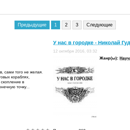
Предыдущие
1
2
3
Следующие
У нас в городке - Николай Гу
12 октября 2016, 03:32
Жанр(ы):
Науч
, сами того не желая.
товых кораблях,
 скопление в
нечную точку...