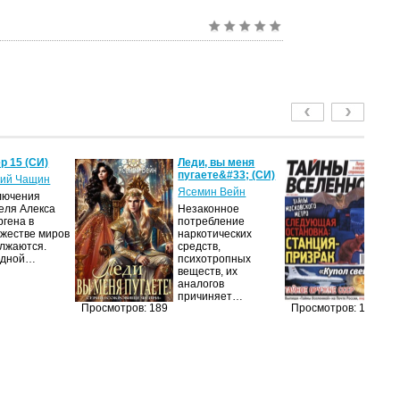
р 15 (СИ)
Леди, вы меня
Т
пугаете&#33; (СИ)
2
ий Чащин
Ясемин Вейн
ав
лючения
еля Алекса
Незаконное
Жу
ргена в
потребление
на
жестве миров
наркотических
п
лжаются.
средств,
из
едной…
психотропных
п
веществ, их
п
аналогов
до
причиняет…
и
Просмотров: 189
Просмотров: 172