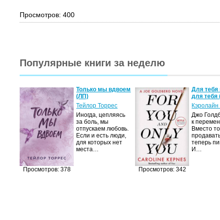
Просмотров: 400
Популярные книги за неделю
а не
Только мы вдвоем
Для тебя 
(ЛП)
для тебя 
ние…
Тейлор Торрес
Кэролайн
Иногда, цепляясь
Джо Голдб
тор
за боль, мы
к перемен
но-
отпускаем любовь.
Вместо то
Если и есть люди,
продавать
,
для которых нет
теперь пи
мир
места…
И…
яще…
Просмотров: 378
Просмотров: 342