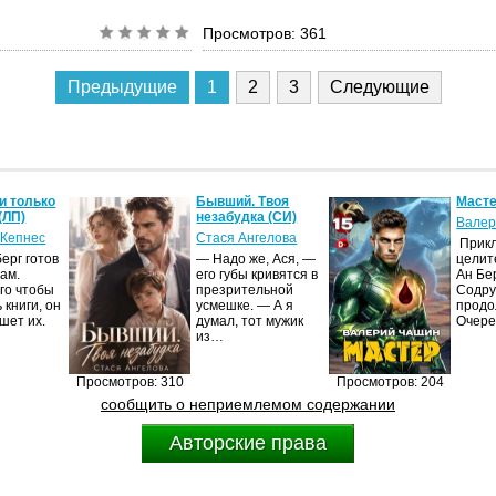
Просмотров: 361
Предыдущие
1
2
3
Следующие
и только
Бывший. Твоя
Масте
(ЛП)
незабудка (СИ)
Валер
 Кепнес
Стася Ангелова
Прик
ерг готов
— Надо же, Ася, —
целит
ам.
его губы кривятся в
Ан Бе
го чтобы
презрительной
Содру
 книги, он
усмешке. — А я
продо
шет их.
думал, тот мужик
Очер
из…
Просмотров: 310
Просмотров: 204
сообщить о неприемлемом содержании
Авторские права