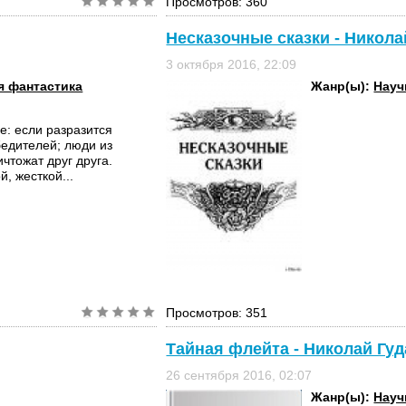
Просмотров: 360
Несказочные сказки - Никола
3 октября 2016, 22:09
 фантастика
Жанр(ы):
Науч
: если разра­зится
бедителей; люди из
чтожат друг друга.
, жесткой...
Просмотров: 351
Тайная флейта - Николай Гу
26 сентября 2016, 02:07
Жанр(ы):
Науч