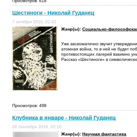
Просмотров: 618
Шестиноги - Николай Гуданец
7 октября 2016, 02:42
Жанр(ы):
Социально-философская
Уже аксиоматично звучит утверждение
атомная война, то в ней не будет по
противостоящих лагерей взаимно уни
Рассказ «Шестиноги» в символической
Просмотров: 498
Клубника в январе - Николай Гуданец
26 сентября 2016, 02:10
Жанр(ы):
Научная фантастика