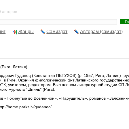
 авторов.
ниг
Жанры
Самиздат
Авторам (самиздат)
(Рига, Латвия)
рдович Гуданец (Константин ПЕТУХОВ) (р. 1957, Рига, Латвия)- рус
и, в Риге. Окончил филологический ф-т Латвийского государственно
ТК, учителем, редактором. Был членом литературной студии СП Лат
кого журнала "Шпиль" (Рига).
ов «Покинутые во Вселенной», «Нарушитель», романов «Заложники
ttp://home.parks.lv/gudanec/