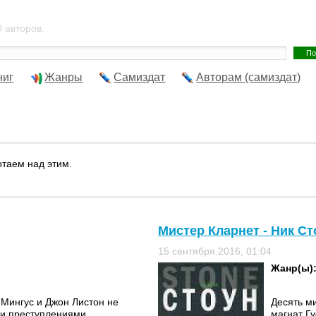
 авторов.
ниг
Жанры
Самиздат
Авторам (самиздат)
отаем над этим.
Мистер Кларнет - Ник Ст
15 сентября 2016, 01:04
Жанр(ы)
Мингус и Джон Листон не
Десять м
ми преступлениями.
магнат Гу