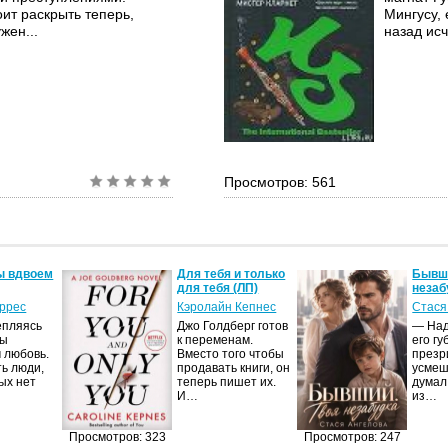
ит раскрыть теперь,
Мингусу, 
жен...
назад ис
Просмотров: 561
ы вдвоем
Для тебя и только
Бывши
для тебя (ЛП)
незаб
оррес
Кэролайн Кепнес
Стася
епляясь
Джо Голдберг готов
— Над
мы
к переменам.
его гу
 любовь.
Вместо того чтобы
презр
ть люди,
продавать книги, он
усмеш
ых нет
теперь пишет их.
думал
И…
из…
Просмотров: 323
Просмотров: 247