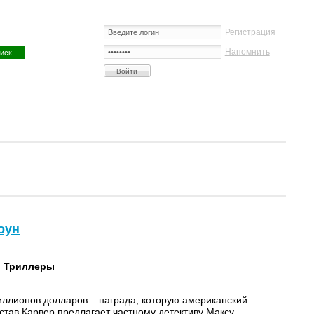
Регистрация
Напомнить
оун
:
Триллеры
иллионов долларов – награда, которую американский
став Карвер предлагает частному детективу Максу