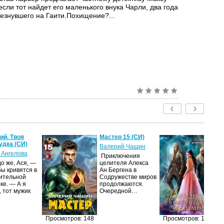
если тот найдет его маленького внука Чарли, два года
чезнувшего на Гаити.Похищение?...
й. Твоя
Мастер 15 (СИ)
Ме
удка (СИ)
м
Валерий Чащин
ак
 Ангелова
Приключения
Ир
о же, Ася, —
целителя Алекса
бы кривятся в
Ан Бергена в
Я
ительной
Содружестве миров
об
ке. — А я
продолжаются.
оч
, тот мужик
Очередной…
ма
её
за
п
Просмотров: 148
Просмотров: 128