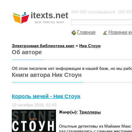
444 000 произведений, 109 000
itexts.net
все тексты книг
Главная
Новинки к
Электронная библиотека книг
»
Ник Стоун
Об авторе
Об этом писателе нет информации в нашей базе, но мы раб
Книги автора Ник Стоун
Король мечей - Ник Стоун
10 октября 2016, 02:43
Жанр(ы):
Триллеры
Опытные детективы из Майами Макс 
раз сталкивались с самыми жестоки