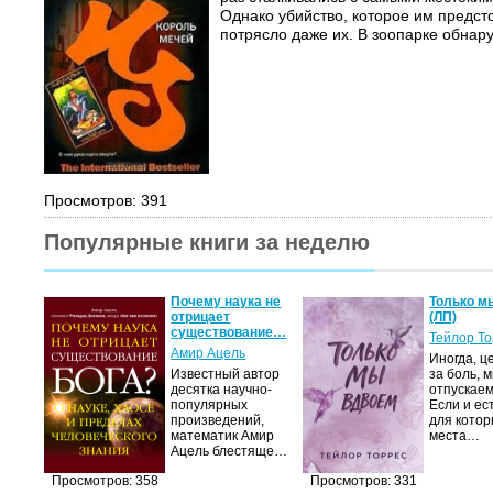
Однако убийство, которое им предсто
потрясло даже их. В зоопарке обнару
Просмотров: 391
Популярные книги за неделю
Почему наука не
Только м
отрицает
(ЛП)
существование…
Тейлор Т
Амир Ацель
Иногда, ц
Известный автор
за боль, 
десятка научно-
отпускаем
популярных
Если и ес
произведений,
для котор
математик Амир
места…
Ацель блестяще…
Просмотров: 358
Просмотров: 331