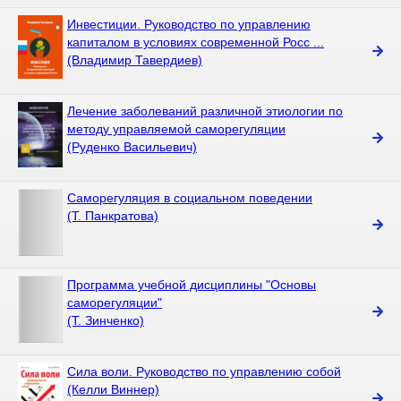
Инвестиции. Руководство по управлению
капиталом в условиях современной Росс ...
(Владимир Тавердиев)
Лечение заболеваний различной этиологии по
методу управляемой саморегуляции
(Руденко Васильевич)
Саморегуляция в социальном поведении
(Т. Панкратова)
Программа учебной дисциплины "Основы
саморегуляции"
(Т. Зинченко)
Сила воли. Руководство по управлению собой
(Келли Виннер)