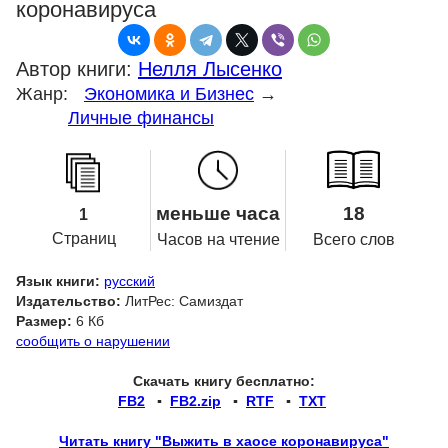
коронавируса
Автор книги:
Нелля Лысенко
Жанр:
Экономика и Бизнес
→
Личные финансы
меньше часа
18
1
Страниц
Часов на чтение
Всего слов
Язык книги:
русский
Издательство:
ЛитРес: Самиздат
Размер:
6 Кб
сообщить о нарушении
Скачать книгу бесплатно:
FB2
▪
FB2.zip
▪
RTF
▪
TXT
Читать книгу "Выжить в хаосе коронавируса"