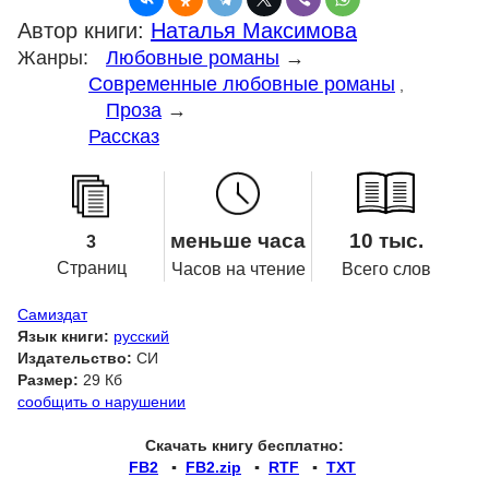
Автор книги:
Наталья Максимова
Жанры:
Любовные романы
→
Современные любовные романы
,
Проза
→
Рассказ
меньше часа
10 тыс.
3
Страниц
Часов на чтение
Всего слов
Самиздат
Язык книги:
русский
Издательство:
СИ
Размер:
29 Кб
сообщить о нарушении
Скачать книгу бесплатно:
FB2
▪
FB2.zip
▪
RTF
▪
TXT