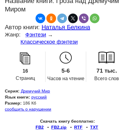
Название книги:
Гроза над Дремучим
Миром
Автор книги:
Наталья Белкина
Жанр:
Фэнтези
→
Классическое фэнтези
5-6
71 тыс.
16
Страниц
Часов на чтение
Всего слов
Серия:
Дремучий Мир
Язык книги:
русский
Размер:
186 Кб
сообщить о нарушении
Скачать книгу бесплатно:
FB2
▪
FB2.zip
▪
RTF
▪
TXT