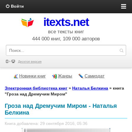
Войти
itexts.net
все тексты книг
444 000 книг, 109 000 авторов
Десктоп версия
Новинки книг
Жанры
Самиздат
Электронная библиотека книг
»
Наталья Белкина
» книга
"Гроза над Дремучим Миром"
Гроза над Дремучим Миром - Наталья
Белкина
Книга добавлена: 29 сентября 2016, 05:36