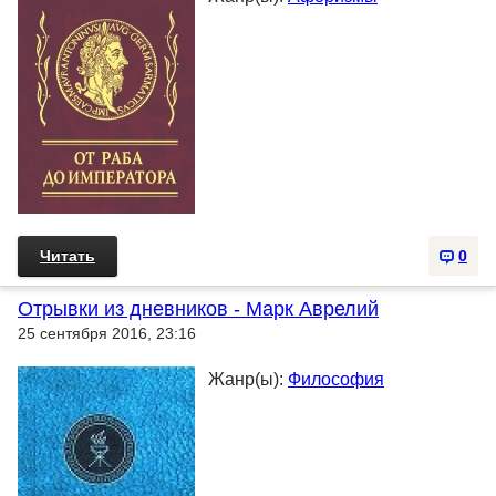
Читать
0
Отрывки из дневников - Марк Аврелий
25 сентября 2016, 23:16
Жанр(ы):
Философия