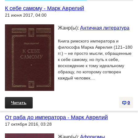
К себе самому - Марк Аврелий
21 июня 2017, 04:00
Жанр(ы):
Античная литература
Книга римского императора и
философа Марка Аврелия (121–180
гг.) – не просто мысли, обращенные
к себе самому, но путь к себе,
восхождение к тому идеальному
образцу, по которому сотворен
каждый человек....
Читать
0
От раба до императора - Марк Аврелий
17 октября 2016, 03:28
Жанр(ы):
Афоризмы