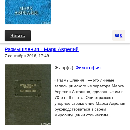
Читать
0
Размышления - Марк Аврелий
7 сентября 2016, 17:49
Жанр(ы):
Философия
«Размышления» — это личные
записи римского императора Марка
Аврелия Антонина, сделанные им в
70-е гг. II в. н. э. Они отражают
упорное стремление Марка Аврелия
руководствоваться в своём
мироощущении стоическим...