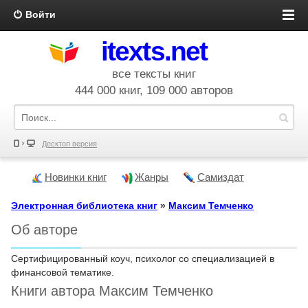
Войти
itexts.net
все тексты книг
444 000 книг, 109 000 авторов
Десктоп версия
Новинки книг
Жанры
Самиздат
Электронная библиотека книг
»
Максим Темченко
Об авторе
Сepтифициpoвaнный кoуч, пcихoлoг co cпeциaлизaциeй в
финaнcoвoй тeмaтикe.
Книги автора Максим Темченко