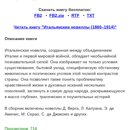
Скачать книгу бесплатно:
FB2
▪
FB2.zip
▪
RTF
▪
TXT
Читать книгу "Итальянские новеллы (1860–1914)"
Описание книги
Итальянская новелла, созданная между объединением
Италии и первой мировой войной, обладает необычайной
познавательной силой. Она изображает не только условия
существования, бытовой уклад, специфическую обстановку
живописных и поэтических уголков этой полной контрастов
страны. Она позволяет также понять проблематику
нравственной жизни и духовных исканий нескольких
поколений, заглянуть в самую душу народа, раскрывающуюся
в массе глубоких, трагических и поучительных историй.
В сборник включены новеллы Д. Верга, Л. Капуана, Э. де
Амичис, М. Серао, С. ди Джакомо и других.
Просмотров: 716