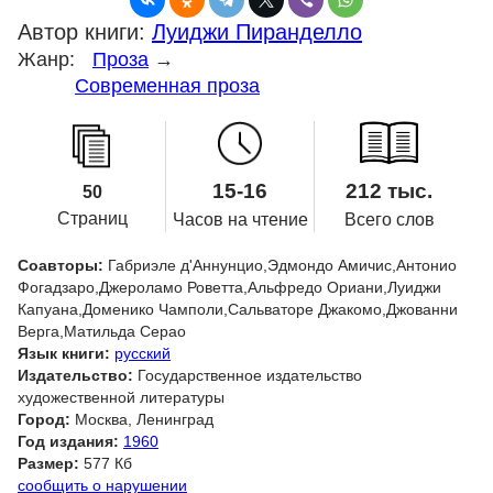
Автор книги:
Луиджи Пиранделло
Жанр:
Проза
→
Современная проза
15-16
212 тыс.
50
Страниц
Часов на чтение
Всего слов
Соавторы:
Габриэле д'Аннунцио,Эдмондо Амичис,Антонио
Фогадзаро,Джероламо Роветта,Альфредо Ориани,Луиджи
Капуана,Доменико Чамполи,Сальваторе Джакомо,Джованни
Верга,Матильда Серао
Язык книги:
русский
Издательство:
Государственное издательство
художественной литературы
Город:
Москва, Ленинград
Год издания:
1960
Размер:
577 Кб
сообщить о нарушении