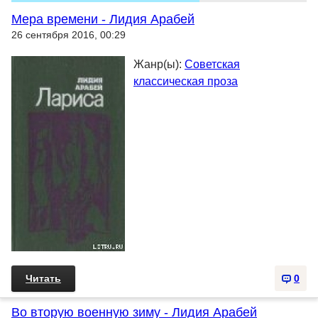
Мера времени - Лидия Арабей
26 сентября 2016, 00:29
Жанр(ы):
Советская
классическая проза
Читать
0
Во вторую военную зиму - Лидия Арабей