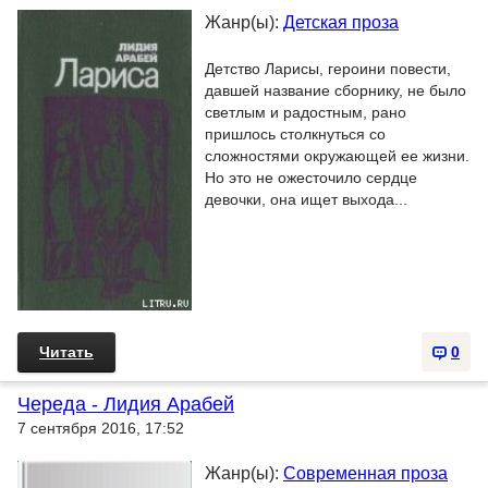
Жанр(ы):
Детская проза
Детство Ларисы, героини повести,
давшей название сборнику, не было
светлым и радостным, рано
пришлось столкнуться со
сложностями окружающей ее жизни.
Но это не ожесточило сердце
девочки, она ищет выхода...
Читать
0
Череда - Лидия Арабей
7 сентября 2016, 17:52
Жанр(ы):
Современная проза