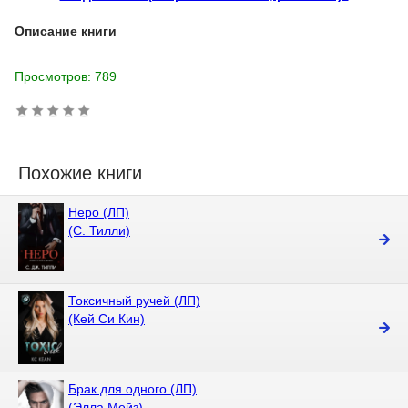
Описание книги
Просмотров: 789
Похожие книги
Неро (ЛП)
(С. Тилли)
Токсичный ручей (ЛП)
(Кей Си Кин)
Брак для одного (ЛП)
(Элла Мейз)