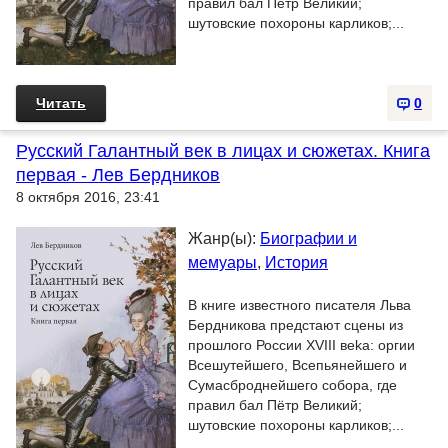
правил бал Пётр Великий;
шутовские похороны карликов;...
Читать
0
Русский Галантный век в лицах и сюжетах. Книга
первая - Лев Бердников
8 октября 2016, 23:41
Жанр(ы):
Биографии и
мемуары
,
История
В книге известного писателя Льва
Бердникова предстают сцены из
прошлого России XVIII вeka: оргии
Всешутейшего, Всепьянейшего и
Сумасброднейшего собора, где
правил бал Пётр Великий;
шутовские похороны карликов;...