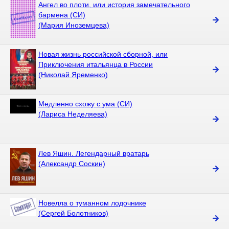
Ангел во плоти, или история замечательного
бармена (СИ)
(Мария Иноземцева)
Новая жизнь российской сборной, или
Приключения итальянца в России
(Николай Яременко)
Медленно схожу с ума (СИ)
(Лариса Неделяева)
Лев Яшин. Легендарный вратарь
(Александр Соскин)
Новелла о туманном лодочнике
(Сергей Болотников)