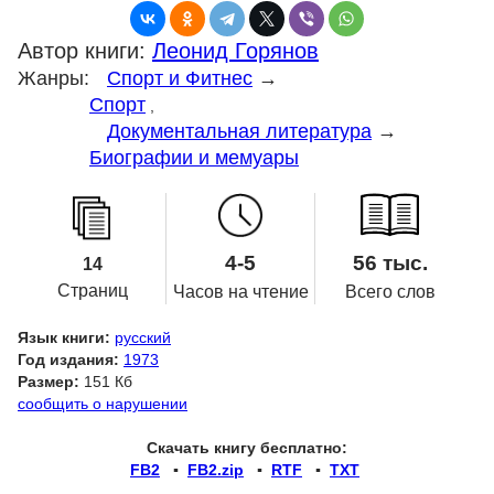
Автор книги:
Леонид Горянов
Жанры:
Спорт и Фитнес
→
Спорт
,
Документальная литература
→
Биографии и мемуары
4-5
56 тыс.
14
Страниц
Часов на чтение
Всего слов
Язык книги:
русский
Год издания:
1973
Размер:
151 Кб
сообщить о нарушении
Скачать книгу бесплатно:
FB2
▪
FB2.zip
▪
RTF
▪
TXT