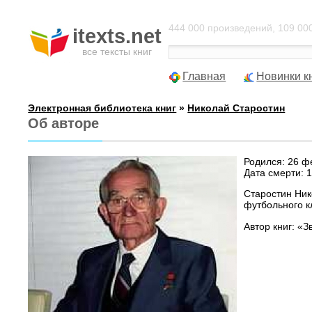
444 000 произведений, 109 000
itexts.net
все тексты книг
Главная
Новинки к
Электронная библиотека книг
»
Николай Старостин
Об авторе
Родился: 26 ф
Дата смерти: 
Старостин Ник
футбольного к
Автор книг: «