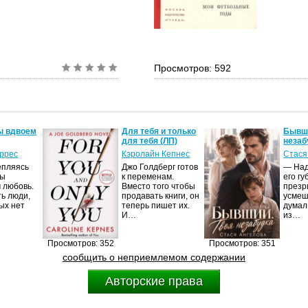
Просмотров: 592
ы вдвоем
Для тебя и только
Бывши
для тебя (ЛП)
незаб
оррес
Кэролайн Кепнес
Стася
епляясь
Джо Голдберг готов
— Над
мы
к переменам.
его гу
 любовь.
Вместо того чтобы
презр
ть люди,
продавать книги, он
усмеш
ых нет
теперь пишет их.
думал
И…
из…
Просмотров: 352
Просмотров: 351
сообщить о неприемлемом содержании
Авторские права