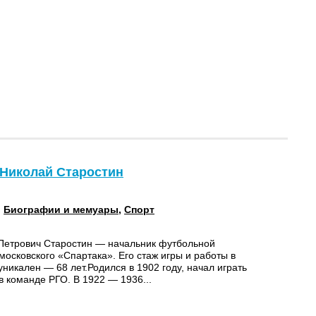
 Николай Старостин
:
Биографии и мемуары
,
Спорт
Петрович Старостин — начальник футбольной
осковского «Спартака». Его стаж игры и работы в
никален — 68 лет.Родился в 1902 году, начал играть
в команде РГО. В 1922 — 1936...