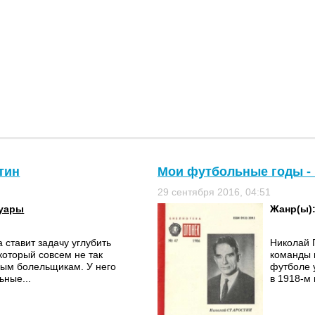
тин
Мои футбольные годы -
29 сентября 2016, 04:51
уары
Жанр(ы)
 ставит задачу углубить
Николай 
который совсем не так
команды м
нным болельщикам. У него
футболе у
ьные...
в 1918-м 