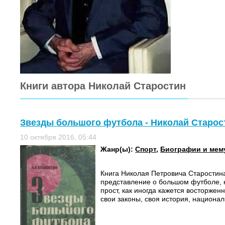
Книги автора Николай Старостин
Звезды большого футбола - Николай Старос
10 октября 2016, 05:44
Жанр(ы):
Спорт
,
Биографии и мем
Книга Николая Петровича Старостина
представление о большом футболе, 
прост, как иногда кажется восторже
свои законы, своя история, национал