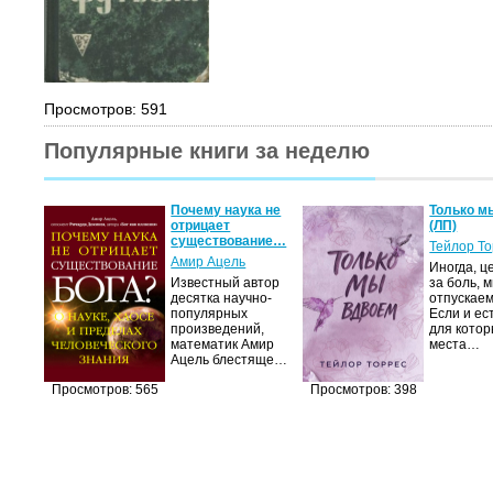
Просмотров: 591
Популярные книги за неделю
Почему наука не
Только м
отрицает
(ЛП)
существование…
Тейлор Т
Амир Ацель
Иногда, ц
Известный автор
за боль, 
десятка научно-
отпускаем
популярных
Если и ес
произведений,
для котор
математик Амир
места…
Ацель блестяще…
Просмотров: 565
Просмотров: 398