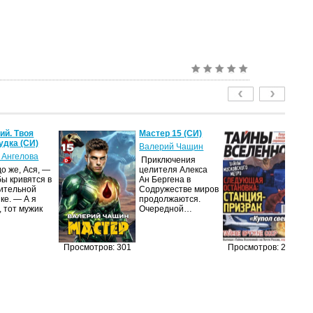
й. Твоя
Мастер 15 (СИ)
Т
удка (СИ)
2
Валерий Чащин
 Ангелова
ав
Приключения
о же, Ася, —
целителя Алекса
Жу
бы кривятся в
Ан Бергена в
на
ительной
Содружестве миров
п
ке. — А я
продолжаются.
из
, тот мужик
Очередной…
п
п
до
и
Просмотров: 301
Просмотров: 268