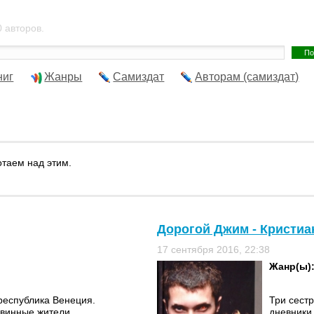
 авторов.
ниг
Жанры
Самиздат
Авторам (самиздат)
отаем над этим.
Дорогой Джим - Кристиа
17 сентября 2016, 22:38
Жанр(ы)
республика Венеция.
Три сест
евинные жители
дневники