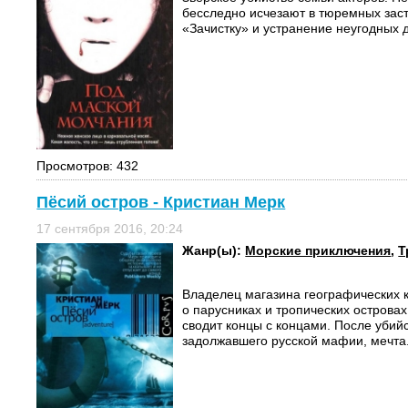
бесследно исчезают в тюремных зас
«Зачистку» и устранение неугодных д
Просмотров: 432
Пёсий остров - Кристиан Мерк
17 сентября 2016, 20:24
Жанр(ы):
Морские приключения
,
Т
Владелец магазина географических 
о парусниках и тропических островах
сводит концы с концами. После убийс
задолжавшего русской мафии, мечта.