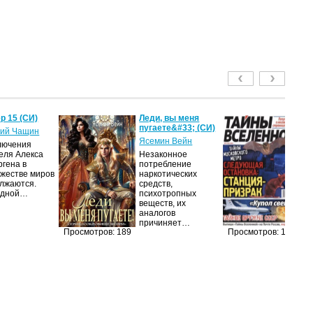
р 15 (СИ)
Леди, вы меня
Т
пугаете&#33; (СИ)
2
ий Чащин
Ясемин Вейн
ав
лючения
еля Алекса
Незаконное
Жу
ргена в
потребление
на
жестве миров
наркотических
п
лжаются.
средств,
из
едной…
психотропных
п
веществ, их
п
аналогов
до
причиняет…
и
Просмотров: 189
Просмотров: 172