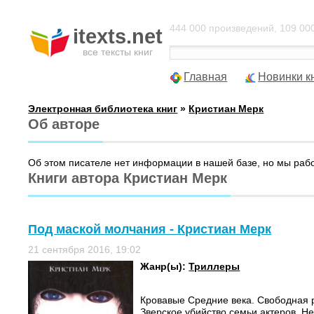
444 000 произведений, 109 000
itexts.net
все тексты книг
Главная
Новинки к
Электронная библиотека книг
»
Кристиан Мерк
Об авторе
Об этом писателе нет информации в нашей базе, но мы раб
Книги автора Кристиан Мерк
Под маской молчания - Кристиан Мерк
21 сентября 2016, 19:02
Жанр(ы):
Триллеры
Кровавые Средние века. Свободная 
Зверское убийство семьи актеров. Н