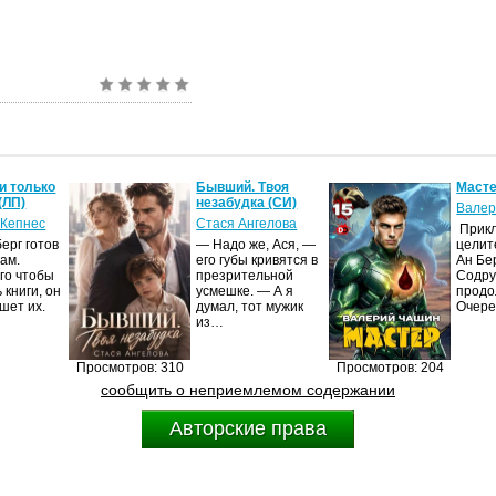
и только
Бывший. Твоя
Масте
(ЛП)
незабудка (СИ)
Валер
 Кепнес
Стася Ангелова
Прик
ерг готов
— Надо же, Ася, —
целит
ам.
его губы кривятся в
Ан Бе
го чтобы
презрительной
Содру
 книги, он
усмешке. — А я
продо
шет их.
думал, тот мужик
Очер
из…
Просмотров: 310
Просмотров: 204
сообщить о неприемлемом содержании
Авторские права