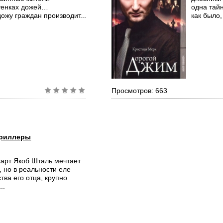
тенках дожей…
одна тайн
ожу граждан производит...
как было,
Просмотров: 663
риллеры
карт Якоб Шталь мечтает
, но в реальности еле
тва его отца, крупно
..