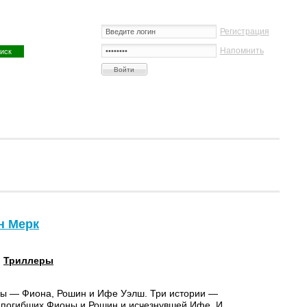
Регистрация
Напомнить
н Мерк
:
Триллеры
ры — Фиона, Рошин и Ифе Уэлш. Три истории —
 погибших Фионы и Рошин и исчезнувшей Ифе. И