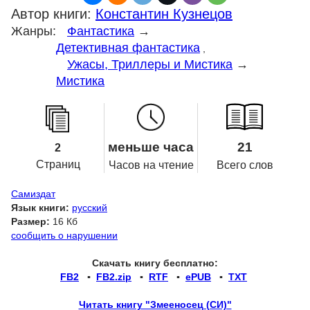
Автор книги:
Константин Кузнецов
Жанры:
Фантастика
→
Детективная фантастика
,
Ужасы, Триллеры и Мистика
→
Мистика
меньше часа
21
2
Страниц
Часов на чтение
Всего слов
Самиздат
Язык книги:
русский
Размер:
16 Кб
сообщить о нарушении
Скачать книгу бесплатно:
FB2
▪
FB2.zip
▪
RTF
▪
ePUB
▪
TXT
Читать книгу "Змееносец (СИ)"