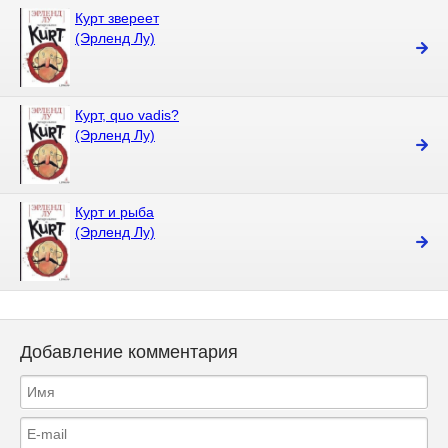
Курт звереет
(Эрленд Лу)
Курт, quo vadis?
(Эрленд Лу)
Курт и рыба
(Эрленд Лу)
Добавление комментария