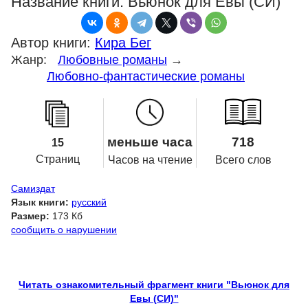
Название книги:
Вьюнок для Евы (СИ)
Автор книги:
Кира Бег
Жанр:
Любовные романы
→
Любовно-фантастические романы
меньше часа
718
15
Страниц
Часов на чтение
Всего слов
Самиздат
Язык книги:
русский
Размер:
173 Кб
сообщить о нарушении
Читать ознакомительный фрагмент книги "Вьюнок для
Евы (СИ)"