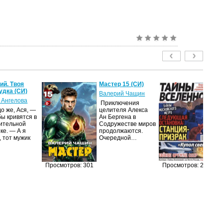
й. Твоя
Мастер 15 (СИ)
Т
удка (СИ)
2
Валерий Чащин
 Ангелова
ав
Приключения
о же, Ася, —
целителя Алекса
Жу
бы кривятся в
Ан Бергена в
на
ительной
Содружестве миров
п
ке. — А я
продолжаются.
из
, тот мужик
Очередной…
п
п
до
и
Просмотров: 301
Просмотров: 268