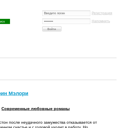
Регистрация
Напомнить
рин Мэлори
:
Современные любовные романы
стон после неудачного замужества отказывается от
ичном счастье и с головой уходит в работу. Но