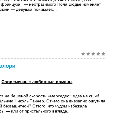
 француза» — неотразимого Поля Бюдье изменяет
жизни — девушка понимает,...
Мэлори
:
Современные любовные романы
я на бешеной скорости «мерседес» едва не сшиб
ельную Николь Тэннер. Отчего она внезапно ощутила
ой беззащитной? Оттого, что чудом избежала
ы — или от пристального взгляда...