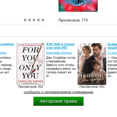
Просмотров: 773
ы вдвоем
Для тебя и только
Бывши
для тебя (ЛП)
незаб
оррес
Кэролайн Кепнес
Стася
епляясь
Джо Голдберг готов
— Над
мы
к переменам.
его гу
 любовь.
Вместо того чтобы
презр
ть люди,
продавать книги, он
усмеш
ых нет
теперь пишет их.
думал
И…
из…
Просмотров: 352
Просмотров: 351
сообщить о неприемлемом содержании
Авторские права