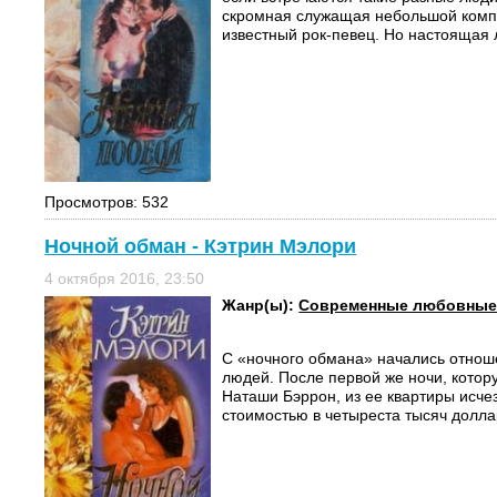
скромная служащая небольшой комп
известный рок-певец. Но настоящая 
Просмотров: 532
Ночной обман - Кэтрин Мэлори
4 октября 2016, 23:50
Жанр(ы):
Современные любовные
С «ночного обмана» начались отнош
людей. После первой же ночи, кото
Наташи Бэррон, из ее квартиры исче
стоимостью в четыреста тысяч доллар