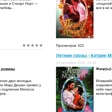
ании и Стюарт Норт —
«поцелуй
любовь...
все в ее 
Просмотров: 522
Летние грозы - Кэтрин 
14 сентября 2016, 23:01
 романы
Жанр(ы)
ения двух молодых
Мчавшийс
рую Марк Дюшен провел у
очароват
з подлинник Матисса
себя так
ов....
катастроф