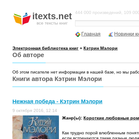
444 000 произведений, 109 000
itexts.net
все тексты книг
Главная
Новинки к
Электронная библиотека книг
»
Кэтрин Мэлори
Об авторе
Об этом писателе нет информации в нашей базе, но мы раб
Книги автора Кэтрин Мэлори
Нежная победа - Кэтрин Мэлори
9 октября 2016, 12:14
Жанр(ы):
Короткие любовные ро
Как трудно порой влюбленным понять
если встречаются такие разные люди