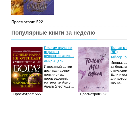
Просмотров: 522
Популярные книги за неделю
Почему наука не
Только м
отрицает
(ЛП)
существование…
Тейлор Т
Амир Ацель
Иногда, ц
Известный автор
за боль, 
десятка научно-
отпускаем
популярных
Если и ес
произведений,
для котор
математик Амир
места…
Ацель блестяще…
Просмотров: 565
Просмотров: 398