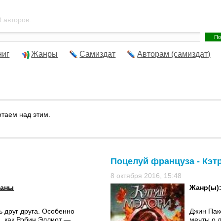
 авторов.
ниг
Жанры
Самиздат
Авторам (самиздат)
отаем над этим.
Поцелуй француза - Кэт
8 октября 2016, 15:48
маны
Жанр(ы)
 друг друга. Особенно
Джин Пак
, как Робин Эллиот —
мечты о л