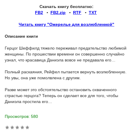
Скачать книгу бесплатно:
FB2
▪
FB2.zip
▪
RTF
▪
TXT
Читать книгу "Ожерелье для возлюбленной"
Описание книги
Герцог Шеффилд тяжело переживал предательство любимой
женщины. По прошествии времени он совершенно случайно
узнал, что красавица Даниэла вовсе не предавала его…
Полный раскаяния, Рейфел пытается вернуть возлюбленную.
Но увы, она уже помолвлена с другим.
Разве может это обстоятельство остановить охваченного
страстью герцога? Теперь он сделает все для того, чтобы
Даниэла простила его…
Просмотров: 580