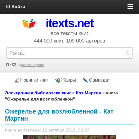
Войти
itexts.net
все тексты книг
444 000 книг, 109 000 авторов
Десктоп версия
Новинки книг
Жанры
Самиздат
Электронная библиотека книг
»
Кэт Мартин
» книга
"Ожерелье для возлюбленной"
Ожерелье для возлюбленной - Кэт
Мартин
Книга добавлена: 12 октября 2016, 02:03