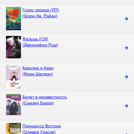
Голос сердца (ЛП)
(Шэри Дж. Райан)
Фальшь (СИ)
(Дженнифер Руш)
Каролин и Каро
(Мэри Шелдон)
Билет в неизвестность
(Сьюзен Барри)
Принцесса Востока
(Оливия Уэдсли)