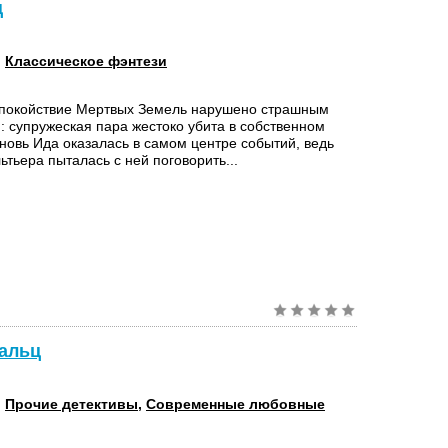
ц
:
Классическое фэнтези
спокойствие Мертвых Земель нарушено страшным
: супружеская пара жестоко убита в собственном
новь Ида оказалась в самом центре событий, ведь
ьтьера пыталась с ней поговорить...
Вальц
:
Прочие детективы
,
Современные любовные