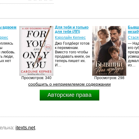
ы вдвоем
Для тебя и только
Бывши
для тебя (ЛП)
незаб
оррес
Кэролайн Кепнес
Стася
епляясь
Джо Голдберг готов
— Над
мы
к переменам.
его гу
 любовь.
Вместо того чтобы
презр
ть люди,
продавать книги, он
усмеш
ых нет
теперь пишет их.
думал
И…
из…
Просмотров: 340
Просмотров: 298
сообщить о неприемлемом содержании
Авторские права
тельна:
itexts.net
.