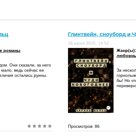
льц
Глинтвейн, сноуборд и Ч
26 июня 2025, 14:52
е романы
Жанр(ы)
любовны
ом. Они сказали, за него
ь мало, ведь сейчас ее
За нескол
величия остались руины.
горнолыж
бы! Но чт
переверну
Просмотров: 86