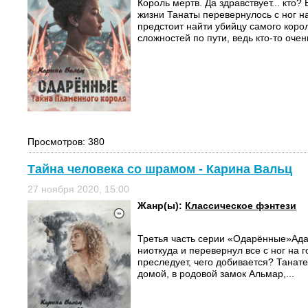
Король мертв. Да здравствует... кто?
жизни Танаты перевернулось с ног на
предстоит найти убийцу самого коро
сложностей по пути, ведь кто-то очень
Просмотров: 380
Тайна человека со шрамом - Карина Вальц
27 ноября 2020, 15:00
Жанр(ы):
Классическое фэнтези
Третья часть серии «Одарённые»Адам
ниоткуда и перевернул все с ног на г
преследует, чего добивается? Танат
домой, в родовой замок Альмар,...