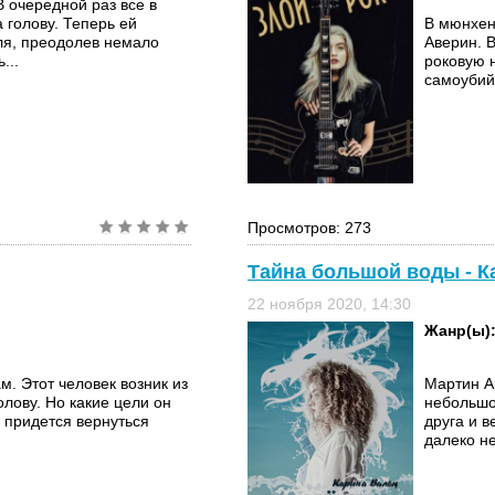
 В очередной раз все в
 голову. Теперь ей
В мюнхен
ля, преодолев немало
Аверин. В
...
роковую 
самоубий
Просмотров: 273
Тайна большой воды - К
22 ноября 2020, 14:30
Жанр(ы)
. Этот человек возник из
Мартин А
олову. Но какие цели он
небольшо
е придется вернуться
друга и в
далеко не