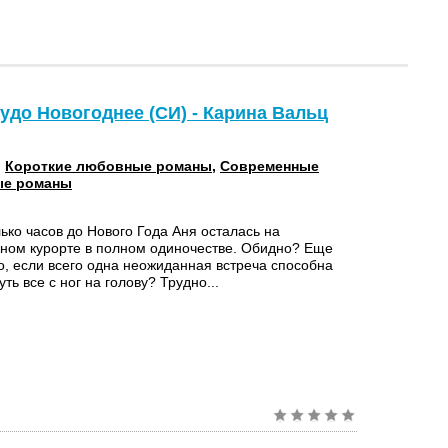
удо Новогоднее (СИ) - Карина Вальц
:
Короткие любовные романы
,
Современные
е романы
ько часов до Нового Года Аня осталась на
ном курорте в полном одиночестве. Обидно? Еще
о, если всего одна неожиданная встреча способна
ть все с ног на голову? Трудно...