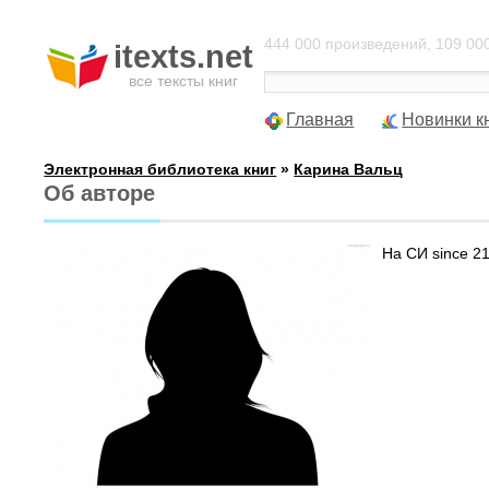
444 000 произведений, 109 000
itexts.net
все тексты книг
Главная
Новинки к
Электронная библиотека книг
»
Карина Вальц
Об авторе
На СИ since 2