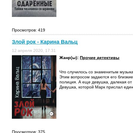
Просмотров: 419
Злой рок - Карина Вальц
12 апреля 2020, 17:31
Жанр(ы):
Прочие детективы
Что случилось со знаменитым музы
Этим вопросом задаются его близкие
полиция. А еще девушка, далекая от
Девушка, которой Марк прислал единс
Просмотров: 375