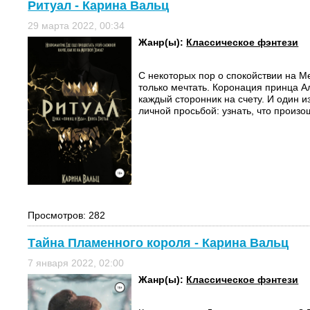
Ритуал - Карина Вальц
29 марта 2022, 00:34
Жанр(ы):
Классическое фэнтези
С некоторых пор о спокойствии на 
только мечтать. Коронация принца А
каждый сторонник на счету. И один и
личной просьбой: узнать, что произош
Просмотров: 282
Тайна Пламенного короля - Карина Вальц
7 января 2022, 02:00
Жанр(ы):
Классическое фэнтези