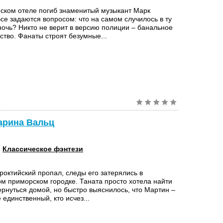
ском отеле погиб знаменитый музыкант Марк
се задаются вопросом: что на самом случилось в ту
ночь? Никто не верит в версию полиции – банальное
ство. Фанаты строят безумные...
арина Вальц
:
Классическое фэнтези
роктийский пропал, следы его затерялись в
м приморском городке. Таната просто хотела найти
ернуться домой, но быстро выяснилось, что Мартин –
 единственный, кто исчез...