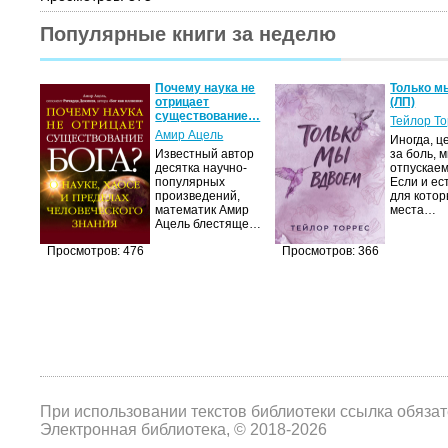
Популярные книги за неделю
Почему наука не
Только м
отрицает
(ЛП)
существование…
Тейлор Т
Амир Ацель
Иногда, ц
Известный автор
за боль, 
десятка научно-
отпускаем
популярных
Если и ес
произведений,
для котор
математик Амир
места…
Ацель блестяще…
Просмотров: 476
Просмотров: 366
При использовании текстов библиотеки ссылка обяза
Электронная библиотека, © 2018-2026