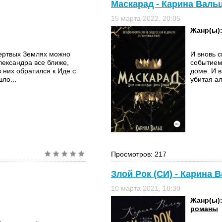
Маскарад - Карина Валь
15 марта 2022, 20:05
Жанр(ы)
Мертвых Землях можно
И вновь 
лександра все ближе,
событием
з них обратился к Иде с
доме. И в
ло...
убитая ал
Просмотров: 217
Злой Рок (СИ) - Карина 
10 марта 2021, 18:30
Жанр(ы)
романы