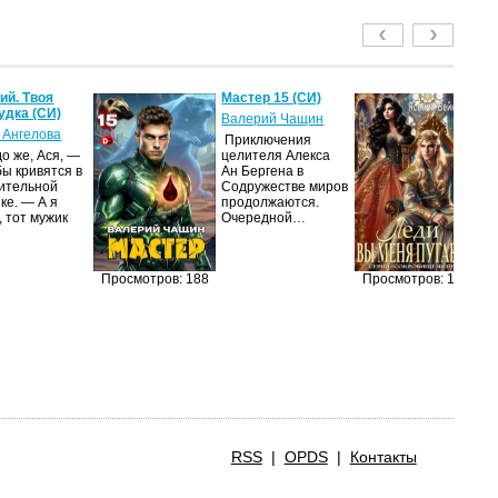
й. Твоя
Мастер 15 (СИ)
Ле
удка (СИ)
пу
Валерий Чащин
 Ангелова
Я
Приключения
о же, Ася, —
целителя Алекса
Н
бы кривятся в
Ан Бергена в
по
ительной
Содружестве миров
на
ке. — А я
продолжаются.
ср
, тот мужик
Очередной…
пс
ве
ан
п
Просмотров: 188
Просмотров: 171
RSS
|
OPDS
|
Контакты