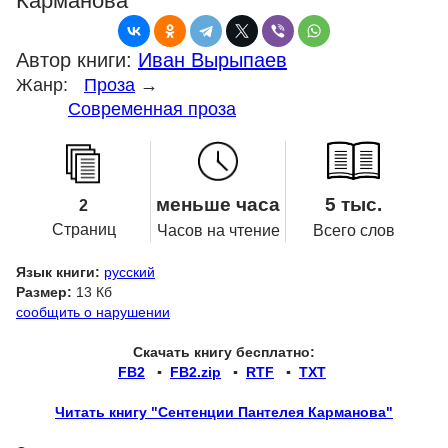
Карманова
Автор книги:
Иван Вырыпаев
Жанр:
Проза
→
Современная проза
меньше часа
5 тыс.
2
Страниц
Часов на чтение
Всего слов
Язык книги:
русский
Размер:
13 Кб
сообщить о нарушении
Скачать книгу бесплатно:
FB2
▪
FB2.zip
▪
RTF
▪
TXT
Читать книгу "Сентенции Пантелея Карманова"