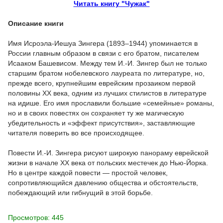
Читать книгу "Чужак"
Описание книги
Имя Исроэла-Иешуа Зингера (1893–1944) упоминается в
России главным образом в связи с его братом, писателем
Исааком Башевисом. Между тем И.-И. Зингер был не только
старшим братом нобелевского лауреата по литературе, но,
прежде всего, крупнейшим еврейским прозаиком первой
половины XX века, одним из лучших стилистов в литературе
на идише. Его имя прославили большие «семейные» романы,
но и в своих повестях он сохраняет ту же магическую
убедительность и «эффект присутствия», заставляющие
читателя поверить во все происходящее.
Повести И.-И. Зингера рисуют широкую панораму еврейской
жизни в начале XX века от польских местечек до Нью-Йорка.
Но в центре каждой повести — простой человек,
сопротивляющийся давлению общества и обстоятельств,
побеждающий или гибнущий в этой борьбе.
Просмотров: 445