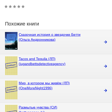
Похожие книги
Сказочная история о звездочке Бетти
(Ольга Андронникова)
Tacos and Tequila (ЛП)
(jugandbettsdetectiveagency)
Мир, в котором мы живём (ЛП)
(OneMoreNight1996)
Размытые чувства (СИ)