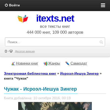
Войти
itexts.net
все тексты книг
444 000 книг, 109 000 авторов
Десктоп версия
Новинки книг
Жанры
Самиздат
Электронная библиотека книг
»
Исроэл-Иешуа Зингер
»
книга "Чужак"
Чужак - Исроэл-Иешуа Зингер
Книга добавлена: 10 октября 2016, 00:19