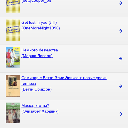
(bettycooper_bi)
Get lost in you (ЛП)
(OneMoreNight1996)
Немного безумства
(Марша Ловелл)
Семинар с Бетти Элис Эриксон: новые уроки
гипноза
(Бетти Эриксон)
Маска, кто ты?
(Элизабет Хардвик)