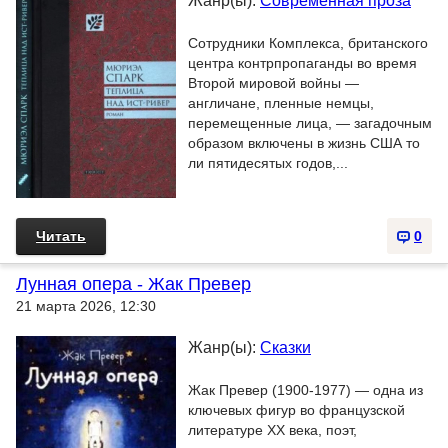
Жанр(ы):
Современная проза
Сотрудники Комплекса, британского
центра контрпропаганды во время
Второй мировой войны —
англичане, пленные немцы,
перемещенные лица, — загадочным
образом включены в жизнь США то
ли пятидесятых годов,...
Читать
0
Лунная опера - Жак Превер
21 марта 2026, 12:30
Жанр(ы):
Сказки
Жак Превер (1900-1977) — одна из
ключевых фигур во французской
литературе XX века, поэт,