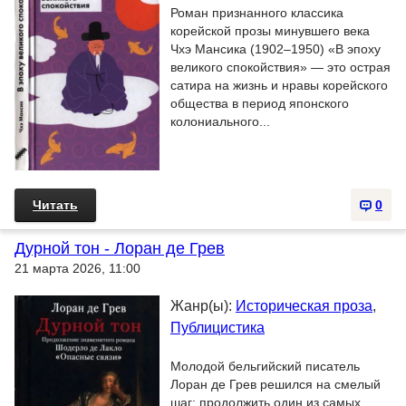
Роман признанного классика
корейской прозы минувшего века
Чхэ Мансика (1902–1950) «В эпоху
великого спокойствия» — это острая
сатира на жизнь и нравы корейского
общества в период японского
колониального...
Читать
0
Дурной тон - Лоран де Грев
21 марта 2026, 11:00
Жанр(ы):
Историческая проза
,
Публицистика
Молодой бельгийский писатель
Лоран де Грев решился на смелый
шаг: продолжить один из самых