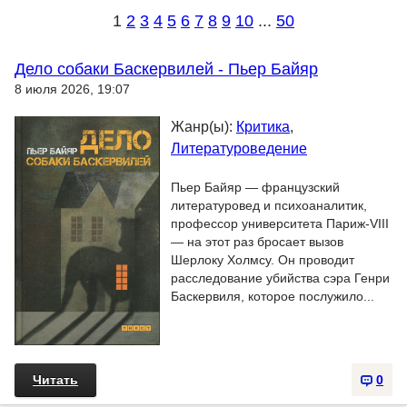
1
2
3
4
5
6
7
8
9
10
...
50
Дело собаки Баскервилей - Пьер Байяр
8 июля 2026, 19:07
Жанр(ы):
Критика
,
Литературоведение
Пьер Байяр — французский
литературовед и психоаналитик,
профессор университета Париж-VIII
— на этот раз бросает вызов
Шерлоку Холмсу. Он проводит
расследование убийства сэра Генри
Баскервиля, которое послужило...
Читать
0