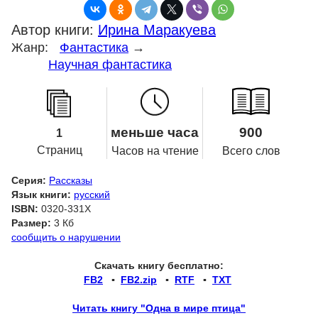
Автор книги:
Ирина Маракуева
Жанр:
Фантастика
→
Научная фантастика
меньше часа
900
1
Страниц
Часов на чтение
Всего слов
Серия:
Рассказы
Язык книги:
русский
ISBN:
0320-331X
Размер:
3 Кб
сообщить о нарушении
Скачать книгу бесплатно:
FB2
▪
FB2.zip
▪
RTF
▪
TXT
Читать книгу "Одна в мире птица"