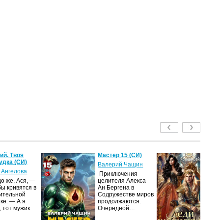
й. Твоя
Мастер 15 (СИ)
Ле
удка (СИ)
пу
Валерий Чащин
 Ангелова
Я
Приключения
о же, Ася, —
целителя Алекса
Н
бы кривятся в
Ан Бергена в
по
ительной
Содружестве миров
на
ке. — А я
продолжаются.
ср
, тот мужик
Очередной…
пс
ве