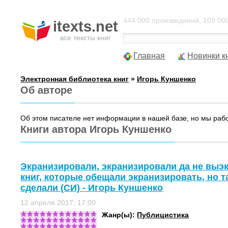
444 000 произведений, 109 000
itexts.net
все тексты книг
Главная
Новинки к
Электронная библиотека книг
»
Игорь Куншенко
Об авторе
Об этом писателе нет информации в нашей базе, но мы раб
Книги автора Игорь Куншенко
Экранизировали, экранизировали да не выэ
книг, которые обещали экранизировать, но та
сделали (СИ) - Игорь Куншенко
12 апреля 2017, 17:00
Жанр(ы):
Публицистика