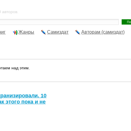
 авторов.
ниг
Жанры
Самиздат
Авторам (самиздат)
отаем над этим.
кранизировали. 10
к этого пока и не