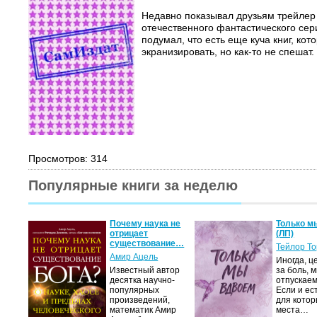
Недавно показывал друзьям трейлер
отечественного фантастического сер
подумал, что есть еще куча книг, ко
экранизировать, но как-то не спешат. 
Просмотров: 314
Популярные книги за неделю
Почему наука не
Только м
отрицает
(ЛП)
существование…
Тейлор Т
Амир Ацель
Иногда, ц
Известный автор
за боль, 
десятка научно-
отпускаем
популярных
Если и ес
произведений,
для котор
математик Амир
места…