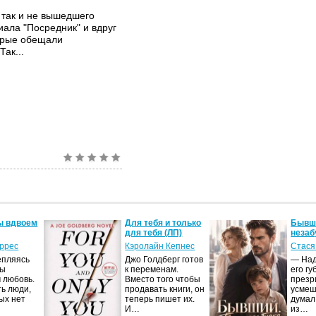
 так и не вышедшего
иала "Посредник" и вдруг
торые обещали
Так...
ы вдвоем
Для тебя и только
Бывши
для тебя (ЛП)
незаб
оррес
Кэролайн Кепнес
Стася
епляясь
Джо Голдберг готов
— Над
мы
к переменам.
его гу
 любовь.
Вместо того чтобы
презр
ть люди,
продавать книги, он
усмеш
ых нет
теперь пишет их.
думал
И…
из…