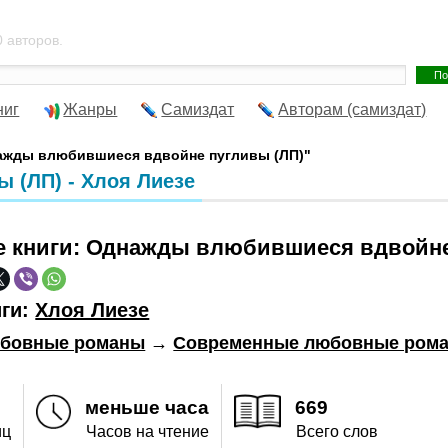
 авторов.
ниг
Жанры
Самиздат
Авторам (самиздат)
нажды влюбившиеся вдвойне пугливы (ЛП)"
 (ЛП) - Хлоя Лиезе
е книги:
Однажды влюбившиеся вдвойне
иги:
Хлоя Лиезе
бовные романы
→
Современные любовные ром
меньше часа
669
иц
Часов на чтение
Всего слов