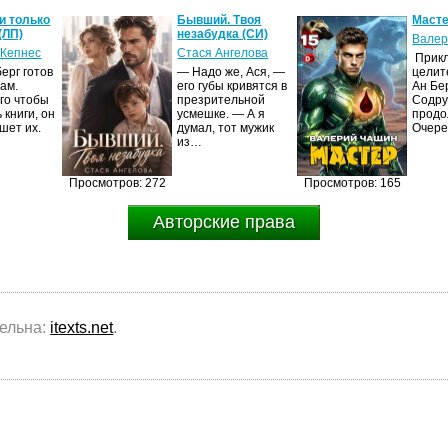
и только
Бывший. Твоя
Масте
(ЛП)
незабудка (СИ)
Валер
 Кепнес
Стася Ангелова
Прик
ерг готов
— Надо же, Ася, —
целит
ам.
его губы кривятся в
Ан Бе
го чтобы
презрительной
Содру
 книги, он
усмешке. — А я
продо
шет их.
думал, тот мужик
Очер
из…
Просмотров: 272
Просмотров: 165
Авторские права
тельна:
itexts.net
.