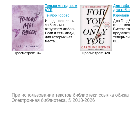
а не
Только мы вдвоем
Для тебя 
(ЛП)
для тебя 
ние…
Тейлор Торрес
Кэролайн
Иногда, цепляясь
Джо Голдб
тор
за боль, мы
к перемен
но-
отпускаем любовь.
Вместо то
Если и есть люди,
продавать
,
для которых нет
теперь пи
мир
места…
И…
яще…
Просмотров: 347
Просмотров: 328
При использовании текстов библиотеки ссылка обяза
Электронная библиотека, © 2018-2026