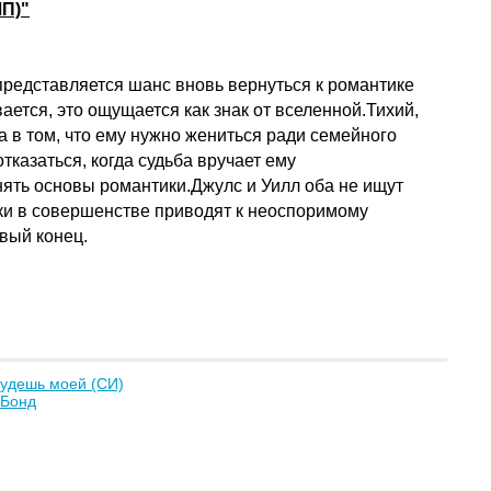
П)"
представляется шанс вновь вернуться к романтике
ается, это ощущается как знак от вселенной.Тихий,
а в том, что ему нужно жениться ради семейного
тказаться, когда судьба вручает ему
онять основы романтики.Джулс и Уилл оба не ищут
вки в совершенстве приводят к неоспоримому
вый конец.
удешь моей (СИ)
 Бонд