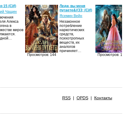
р 15 (СИ)
Леди, вы меня
Ме
пугаете&#33; (СИ)
м
ий Чащин
ак
Ясемин Вейн
лючения
Ир
еля Алекса
Незаконное
ргена в
потребление
Я
жестве миров
наркотических
об
лжаются.
средств,
оч
едной…
психотропных
ма
веществ, их
её
аналогов
за
причиняет…
п
Просмотров: 144
Просмотров: 139
RSS
|
OPDS
|
Контакты