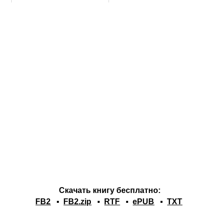
Скачать книгу бесплатно:
FB2
▪
FB2.zip
▪
RTF
▪
ePUB
▪
TXT