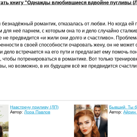
тать книгу "Однажды влюбившиеся вдвойне пугливы (Л
 безнадёжный романтик, отказалась от любви. Но когда ей 
 для неё парнем, с которым она то и дело случайно сталкив
те не предвидится «и жили они долго и счастливо». Проблем
нности в своей способности очаровать жену, он не может о
и дело встречается на его пути и предлагает ему помочь п
, чтобы потренироваться в романтике. Вот только трениро
вы, но возможно, в их будущем всё же предвидится счастли
Навстречу приливу (ЛП)
Бывший. Ты б
Автор:
Лора Павлов
Автор:
Айрин