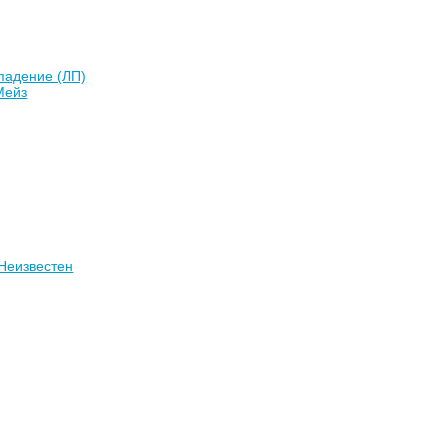
падение (ЛП)
Мейз
Неизвестен