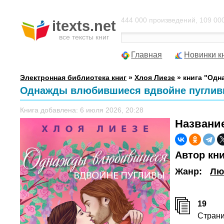
444 000 произведений, 109 000
itexts.net
все тексты книг
Главная
Новинки к
Электронная библиотека книг
»
Хлоя Лиезе
» книга "Од
Однажды влюбившиеся вдвойне пугливы
Книга добавлена: 6 июля 2026, 20:28
Названи
Автор кн
Жанр:
Лю
19
Стран