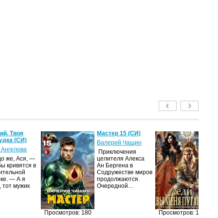
й. Твоя
Мастер 15 (СИ)
Ле
удка (СИ)
пу
Валерий Чащин
 Ангелова
Я
Приключения
о же, Ася, —
целителя Алекса
Н
бы кривятся в
Ан Бергена в
по
ительной
Содружестве миров
на
ке. — А я
продолжаются.
ср
, тот мужик
Очередной…
пс
ве
ан
п
Просмотров: 180
Просмотров: 168