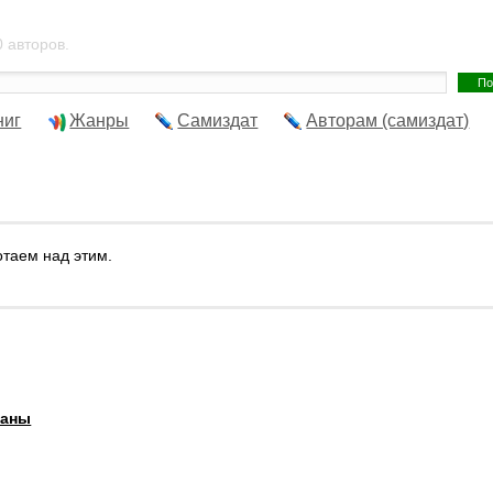
 авторов.
ниг
Жанры
Самиздат
Авторам (самиздат)
отаем над этим.
маны