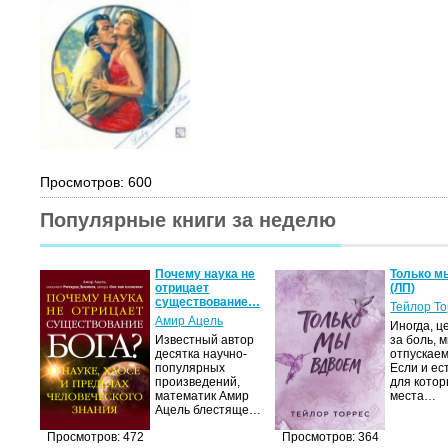
Просмотров: 600
Популярные книги за неделю
Почему наука не
Только м
отрицает
(ЛП)
существование…
Тейлор Т
Амир Ацель
Иногда, ц
Известный автор
за боль, 
десятка научно-
отпускаем
популярных
Если и ес
произведений,
для котор
математик Амир
места…
Ацель блестяще…
Просмотров: 472
Просмотров: 364