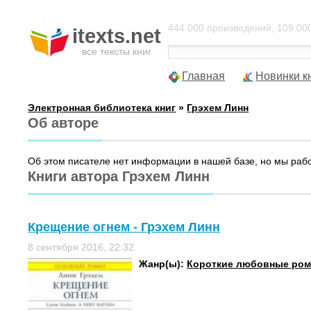
444 000 произведений, 109 000
itexts.net
все тексты книг
Главная
Новинки к
Электронная библиотека книг
»
Грэхем Линн
Об авторе
Об этом писателе нет информации в нашей базе, но мы раб
Книги автора Грэхем Линн
Крещение огнем - Грэхем Линн
8 сентября 2016, 22:32
Жанр(ы):
Короткие любовные ро