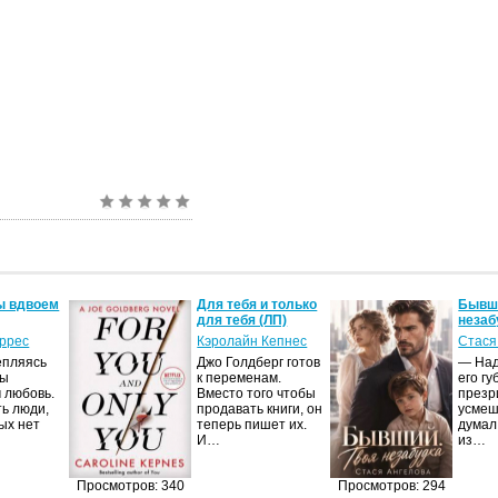
ы вдвоем
Для тебя и только
Бывши
для тебя (ЛП)
незаб
оррес
Кэролайн Кепнес
Стася
епляясь
Джо Голдберг готов
— Над
мы
к переменам.
его гу
 любовь.
Вместо того чтобы
презр
ть люди,
продавать книги, он
усмеш
ых нет
теперь пишет их.
думал
И…
из…
Просмотров: 340
Просмотров: 294