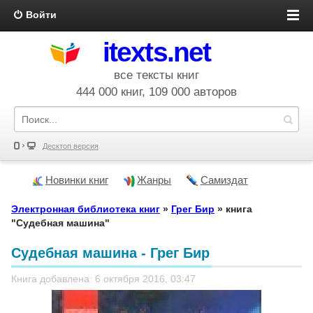
Войти
itexts.net
все тексты книг
444 000 книг, 109 000 авторов
Десктоп версия
Новинки книг
Жанры
Самиздат
Электронная библиотека книг
»
Грег Бир
» книга
"Судебная машина"
Судебная машина - Грег Бир
Книга добавлена: 6 октября 2016, 03:47