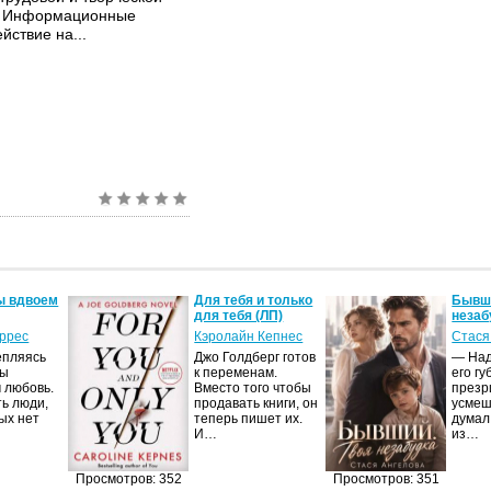
я. Информационные
йствие на...
ы вдвоем
Для тебя и только
Бывши
для тебя (ЛП)
незаб
оррес
Кэролайн Кепнес
Стася
епляясь
Джо Голдберг готов
— Над
мы
к переменам.
его гу
 любовь.
Вместо того чтобы
презр
ть люди,
продавать книги, он
усмеш
ых нет
теперь пишет их.
думал
И…
из…
Просмотров: 352
Просмотров: 351