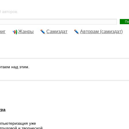
 авторов.
ниг
Жанры
Самиздат
Авторам (самиздат)
отаем над этим.
ура
мпьютеризация уже
трудовой и творческой