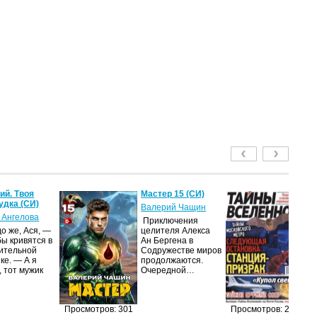
й. Твоя
Мастер 15 (СИ)
Т
удка (СИ)
2
Валерий Чащин
 Ангелова
ав
Приключения
о же, Ася, —
целителя Алекса
Жу
бы кривятся в
Ан Бергена в
на
ительной
Содружестве миров
п
ке. — А я
продолжаются.
из
, тот мужик
Очередной…
п
п
до
и
Просмотров: 301
Просмотров: 268