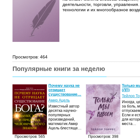
деятельности, торговли, управлени
технологии и их многообразное возде
Просмотров: 464
Популярные книги за неделю
Почему наука не
Только м
отрицает
(ЛП)
существование…
Тейлор Т
Амир Ацель
Иногда, ц
Известный автор
за боль, 
десятка научно-
отпускаем
популярных
Если и ес
произведений,
для котор
математик Амир
места…
Ацель блестяще…
Просмотров: 565
Просмотров: 398