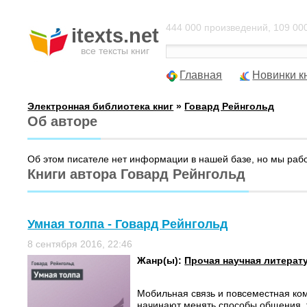
444 000 произведений, 109 000
itexts.net
все тексты книг
Главная
Новинки к
Электронная библиотека книг
»
Говард Рейнгольд
Об авторе
Об этом писателе нет информации в нашей базе, но мы раб
Книги автора Говард Рейнгольд
Умная толпа - Говард Рейнгольд
8 сентября 2016, 22:46
Жанр(ы):
Прочая научная литерат
Мобильная связь и повсеместная ко
начинают менять способы общения, 