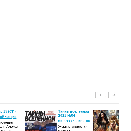
р 15 (СИ)
Тайны вселенной
Ле
2021 №04
пу
ий Чащин
авторов Коллектив
Я
лючения
еля Алекса
Журнал является
Н
ргена в
научно-
по