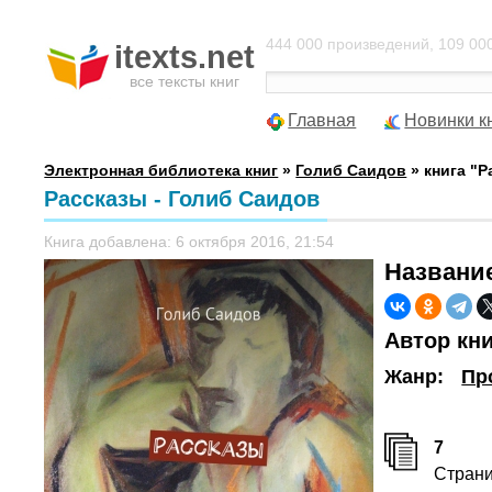
444 000 произведений, 109 000
itexts.net
все тексты книг
Главная
Новинки к
Электронная библиотека книг
»
Голиб Саидов
» книга "Р
Рассказы - Голиб Саидов
Книга добавлена: 6 октября 2016, 21:54
Названи
Автор кн
Жанр:
Пр
7
Стран