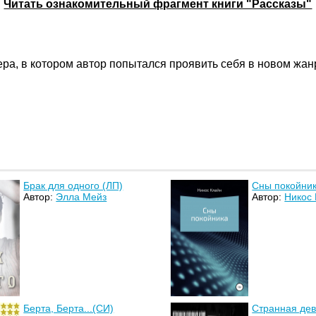
Читать ознакомительный фрагмент книги "Рассказы"
ра, в котором автор попытался проявить себя в новом жанр
Брак для одного (ЛП)
Сны покойни
Автор:
Элла Мейз
Автор:
Никос
Берта, Берта...(СИ)
Странная дев