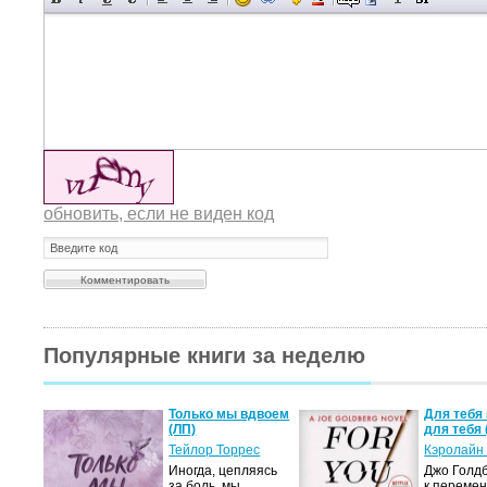
обновить, если не виден код
Популярные книги за неделю
а не
Только мы вдвоем
Для тебя 
(ЛП)
для тебя 
ние…
Тейлор Торрес
Кэролайн
Иногда, цепляясь
Джо Голдб
тор
за боль, мы
к перемен