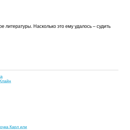
е литературы. Насколько это ему удалось – судить
ка
 Клайн
очка Карл или