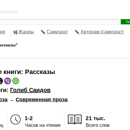
 авторов.
ниг
Жанры
Самиздат
Авторам (самиздат)
ассказы"
е книги:
Рассказы
иги:
Голиб Саидов
оза
→
Современная проза
1-2
21 тыс.
иц
Часов на чтение
Всего слов