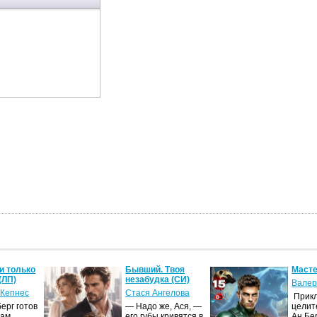
и только
Бывший. Твоя
Масте
(ЛП)
незабудка (СИ)
Валер
 Кепнес
Стася Ангелова
Прик
ерг готов
— Надо же, Ася, —
целит
ам.
его губы кривятся в
Ан Бе