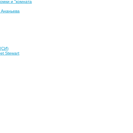
комки и "комната
 Ананьева
(СИ)
et Stewart