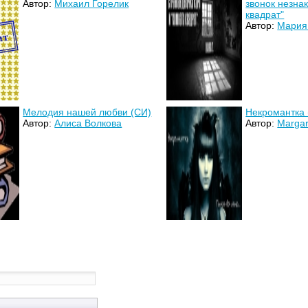
Автор:
Михаил Горелик
звонок незна
квадрат"
Автор:
Мария
Мелодия нашей любви (СИ)
Некромантка 
Автор:
Алиса Волкова
Автор:
Margar